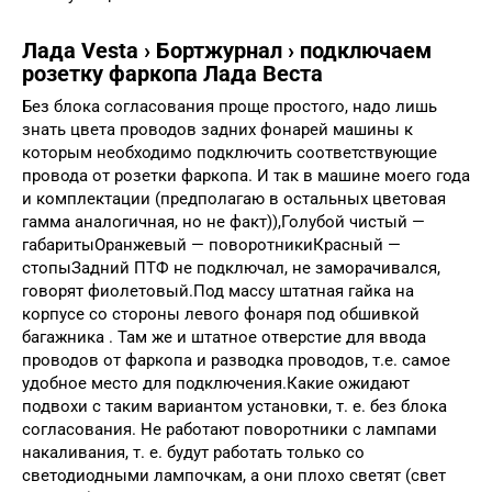
Лада Vesta › Бортжурнал › подключаем
розетку фаркопа Лада Веста
Без блока согласования проще простого, надо лишь
знать цвета проводов задних фонарей машины к
которым необходимо подключить соответствующие
провода от розетки фаркопа. И так в машине моего года
и комплектации (предполагаю в остальных цветовая
гамма аналогичная, но не факт)),Голубой чистый —
габаритыОранжевый — поворотникиКрасный —
стопыЗадний ПТФ не подключал, не заморачивался,
говорят фиолетовый.Под массу штатная гайка на
корпусе со стороны левого фонаря под обшивкой
багажника . Там же и штатное отверстие для ввода
проводов от фаркопа и разводка проводов, т.е. самое
удобное место для подключения.Какие ожидают
подвохи с таким вариантом установки, т. е. без блока
согласования. Не работают поворотники с лампами
накаливания, т. е. будут работать только со
светодиодными лампочкам, а они плохо светят (свет