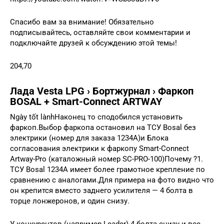
Спасибо вам за внимание! Обязательно
подписывайтесь, оставляйте свои комментарии и
подключайте друзей к обсуждению этой темы!
204,70
Лада Vesta LPG › Бортжурнал › Фаркоп
BOSAL + Smart-Connect ARTWAY
Ngày tốt lànhНаконец то сподобился установить
фаркоп.Выбор фаркопа остановил на ТСУ Bosal без
электрики (номер для заказа 1234A)и Блока
согласования электрики к фаркопу Smart-Connect
Artway-Pro (каталожный номер SC-PRO-100)Почему ?1.
ТСУ Bosal 1234A имеет более грамотное крепление по
сравнению с аналогами.Для примера на фото видно что
он крепится вместо заднего усилителя — 4 болта в
торце лонжеронов, и один снизу.
У конкурентов (например Leader) 4 болта снизу и все.