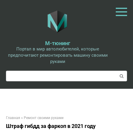
Перейти
к
контенту
М-тюнинг
Портал в мир автолюбителей, которые
предпочитают ремонтировать машину своими
руками
Поиск:
Главная
»
Ремонт своими руками
Штраф гибдд за фаркоп в 2021 году