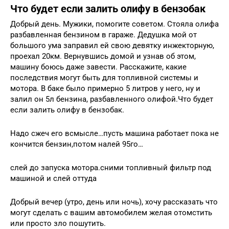
Что будет если залить олифу в бензобак
Добрый день. Мужики, помогите советом. Стояла олифа
разбавленная бензином в гараже. Дедушка мой от
большого ума заправил ей свою девятку инжекторную,
проехал 20км. Вернувшись домой и узнав об этом,
машину боюсь даже завести. Расскажите, какие
последствия могут быть для топливной системы и
мотора. В баке было примерно 5 литров у него, ну и
залил он 5л бензина, разбавленного олифой.Что будет
если залить олифу в бензобак.
Надо сжеч его всмысле…пусть машина работает пока не
кончится бензин,потом налей 95го…
слей до запуска мотора.сними топливный фильтр под
машиной и слей оттуда
Добрый вечер (утро, день или ночь), хочу рассказать что
могут сделать с вашим автомобилем желая отомстить
или просто зло пошутить.