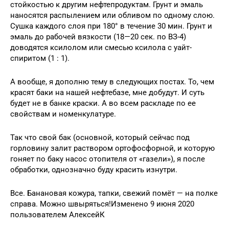
стойкостью к другим нефтепродуктам. Грунт и эмаль
наносятся распылением или обливом по одному слою.
Сушка каждого слоя при 180° в течение 30 мин. Грунт и
эмаль до рабочей вязкости (18—20 сек. по ВЗ-4)
доводятся ксилолом или смесью ксилола с уайт-
спиритом (1 : 1).
А вообще, я дополню тему в следующих постах. То, чем
красят баки на нашей нефтебазе, мне добудут. И суть
будет не в банке краски. А во всем раскладе по ее
свойствам и номенкулатуре.
Так что свой бак (основной, который сейчас под
горловину залит раствором ортофосфорной, и которую
гоняет по баку насос отопителя от «газели»), я после
обработки, однозначно буду красить изнутри.
Все. Банановая кожура, тапки, свежий помёт — на полке
справа. Можно швыряться!Изменено 9 июня 2020
пользователем АлексейК