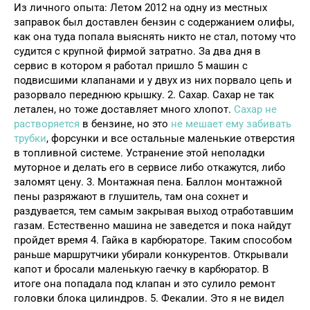
Из личного опыта: Летом 2012 на одну из местных
заправок был доставлен бензин с содержанием олифы,
как она туда попала выяснять никто не стал, потому что
судится с крупной фирмой затратно. За два дня в
сервис в котором я работал пришло 5 машин с
подвисшими клапанами и у двух из них порвало цепь и
разорвало переднюю крышку. 2. Сахар. Сахар не так
летален, но тоже доставляет много хлопот.
Сахар не
растворяется
в бензине, но это
не мешает ему забивать
трубки
, форсунки и все остальные маленькие отверстия
в топливной системе. Устранение этой неполадки
муторное и делать его в сервисе либо откажутся, либо
заломят цену. 3. Монтажная пена. Баллон монтажной
пены разряжают в глушитель, там она сохнет и
раздувается, тем самым закрывая выход отработавшим
газам. Естественно машина не заведется и пока найдут
пройдет время 4. Гайка в карбюраторе. Таким способом
раньше маршрутчики убирали конкурентов. Открывали
капот и бросали маленькую гаечку в карбюратор. В
итоге она попадала под клапан и это сулило ремонт
головки блока цилиндров. 5. Фекалии. Это я не видел