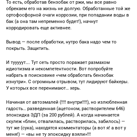
То есть, обработав бензобак от ржи, мы все равно
обрекаем его на жизнь не долгую. Обработанные той же
ортофосфорной очаги коррозии, при попадании воды в
бак (а она там непременно будет!), начнут
корродировать еще активнее.
Вывод — после обработки, нутро бака надо чем то
покрыть. Защитить.
И тууууут…. Тут сеть просто поражает размахом
идиотизма и некомпетентности. Вот попробуйте
набрать в поисковике «чем обработать бензобак
изнутри». С огромным отрывом, тут лидируют байкеры.
У которых все перенимают… херь.
Начиная от автоэмалей (!!!! внутри!!!!), но излюбленная
гадость… разведенная (ацетоном, растворителем 646)
эпоксидка ЭДП (за 200 рублей). А когда начинается
скулеж «блин, отвалилась, растворилась, забилось) —
тут же (сука), находятся комментаторы (а вот я! а вот у
меня!) — «вы не ту эпоксидку взяли»!!!