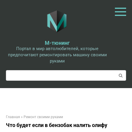
Перейти
к
контенту
М-тюнинг
Портал в мир автолюбителей, которые
предпочитают ремонтировать машину своими
руками
Поиск:
Главная
»
Ремонт своими руками
Что будет если в бензобак налить олифу