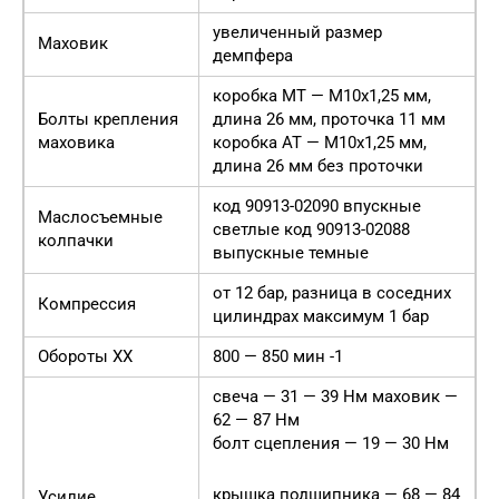
увеличенный размер
Маховик
демпфера
коробка МТ — М10х1,25 мм,
Болты крепления
длина 26 мм, проточка 11 мм
маховика
коробка АТ — М10х1,25 мм,
длина 26 мм без проточки
код 90913-02090 впускные
Маслосъемные
светлые код 90913-02088
колпачки
выпускные темные
от 12 бар, разница в соседних
Компрессия
цилиндрах максимум 1 бар
Обороты ХХ
800 — 850 мин -1
свеча — 31 — 39 Нм маховик —
62 — 87 Нм
болт сцепления — 19 — 30 Нм
крышка подшипника — 68 — 84
Усилие