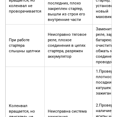
вращается, но
стартер,
последних, плохо
коленвал не
установить
закреплен стартер,
проворачивается
новый
вышли из строя его
маховик
внутренние части
Заменить
Неисправно тяговое
реле, заря
При работе
реле, плохое
батарею,
стартера
соединения в цепях
очистить и
слышны щелчки
стартера, разряжен
обжать мес
аккумулятор
соединени
проводов
1.Проверит
плотность
посадки
катушек
зажигания
2.Проверит
Коленвал
наличие
вращается, но
Неисправна система
искры на
двигатель не
зажигания