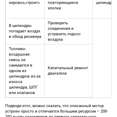
неровно,»троит»
повторяющиеся
цилиндров
хлопки
Проверить
В цилиндры
соединения и
попадает воздух
устранить подсос
в обход ресивера
воздуха
Топливо-
воздушная
смесь не
сжимается в
Капитальный ремонт
одном из
двигателя
цилиндров из-за
износа
цилиндра, ШПГ
или клапанов
Подводя итог, можно сказать, что описанный мотор
устроен просто и отличается большим ресурсом – 200-
250 тысяч километров до первого капитального