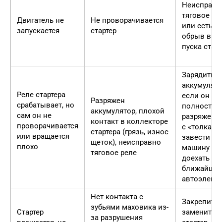
Неисправн
тяговое ре
Двигатель не
Не проворачивается
или есть
запускается
стартер
обрыв в ц
пуска стар
Зарядить
аккумулято
Реле стартера
если он
Разряжен
срабатывает, но
полностью
аккумулятор, плохой
сам он не
разряжен 
контакт в коллекторе
проворачивается
с «толкача
стартера (грязь, износ
или вращается
завести
щеток), неисправно
плохо
машину и
тяговое реле
доехать до
ближайшег
автоэлект
Нет контакта с
Закрепить/
зубьями маховика из-
Стартер
заменить
за разрушения