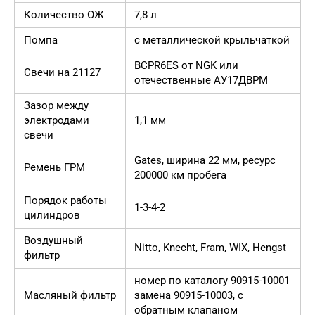
Количество ОЖ
7,8 л
Помпа
с металлической крыльчаткой
BCPR6ES от NGK или
Свечи на 21127
отечественные АУ17ДВРМ
Зазор между
электродами
1,1 мм
свечи
Gates, ширина 22 мм, ресурс
Ремень ГРМ
200000 км пробега
Порядок работы
1-3-4-2
цилиндров
Воздушный
Nitto, Knecht, Fram, WIX, Hengst
фильтр
номер по каталогу 90915-10001
Масляный фильтр
замена 90915-10003, с
обратным клапаном