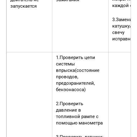
каждой св
запускается
3.Заменить
катушку/
свечу
исправны
1.Проверить цепи
системы
впрыска(состояние
проводов,
предохранителей,
бензонасоса)
2.Проверить
давление в
топливной рампе с
помощью манометра
3.Проверить датчики: