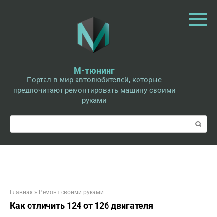
Перейти
к
контенту
М-тюнинг
Портал в мир автолюбителей, которые
предпочитают ремонтировать машину своими
руками
Поиск:
Главная
»
Ремонт своими руками
Как отличить 124 от 126 двигателя