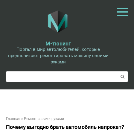
Перейти
к
контенту
М-тюнинг
Портал в мир автолюбителей, которые
предпочитают ремонтировать машину своими
руками
Поиск:
Главная
»
Ремонт своими руками
Почему выгодно брать автомобиль напрокат?