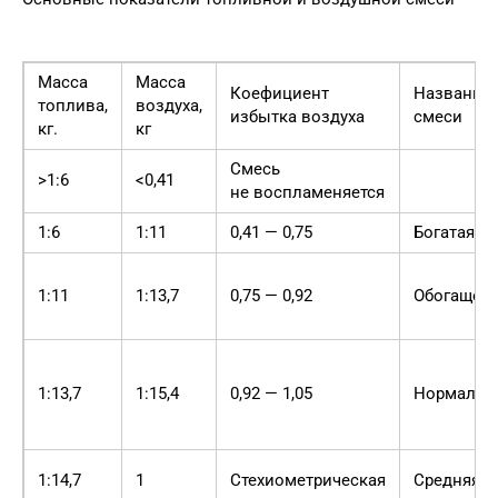
Масса
Масса
Коефициент
Названия
топлива,
воздуха,
избытка воздуха
смеси
кг.
кг
Смесь
>1:6
<0,41
не воспламеняется
1:6
1:11
0,41 — 0,75
Богатая
1:11
1:13,7
0,75 — 0,92
Обогащен
1:13,7
1:15,4
0,92 — 1,05
Нормальн
1:14,7
1
Стехиометрическая
Средняя