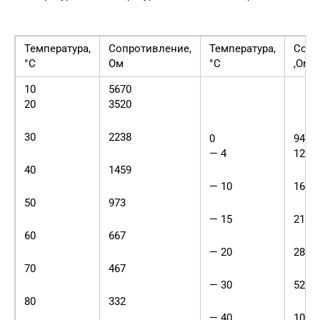
Температура,
Сопротивление,
Температура,
Сопр
°С
Ом
°С
,Ом
10
5670
20
3520
30
2238
0
9420
— 4
1230
40
1459
— 10
1618
50
973
— 15
2145
60
667
— 20
2868
70
467
— 30
5270
80
332
— 40
1007