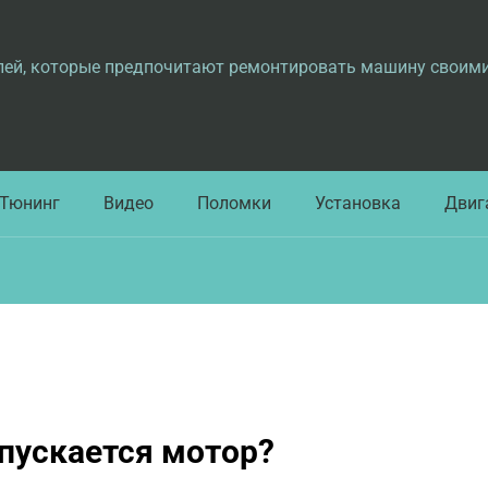
лей, которые предпочитают ремонтировать машину своим
Тюнинг
Видео
Поломки
Установка
Двиг
апускается мотор?