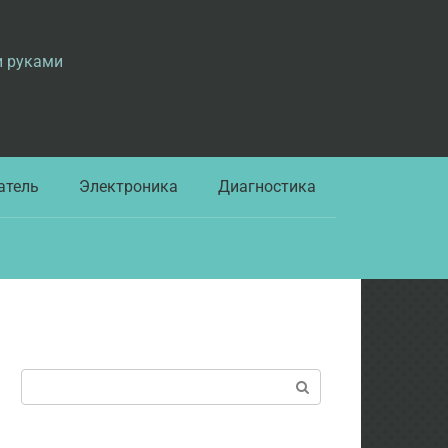
и руками
атель
Электроника
Диагностика
Поиск: