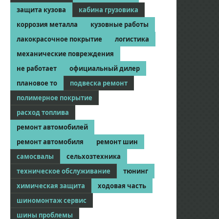
защита кузова
кабина грузовика
коррозия металла
кузовные работы
лакокрасочное покрытие
логистика
механические повреждения
не работает
официальный дилер
плановое то
подвеска ремонт
полимерное покрытие
расход топлива
ремонт автомобилей
ремонт автомобиля
ремонт шин
самосвалы
сельхозтехника
техническое обслуживание
тюнинг
химическая защита
ходовая часть
шиномонтаж сервис
шины проблемы