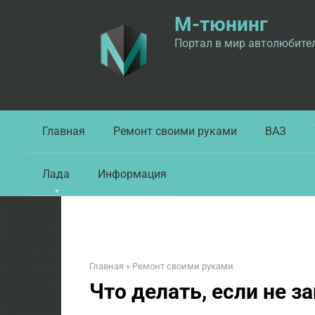
Перейти
М-тюнинг
к
контенту
Портал в мир автолюбите
Главная
Ремонт своими руками
ВАЗ
Лада
Информация
Главная
»
Ремонт своими руками
Что делать, если не з