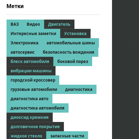
Метки
ВАЗ
Видео
Двигатель
Интересные заметки
Установка
Электроника
автомобильные шины
автосервис
безопасность вождения
блеск автомобиля
боковой порез
вибрации машины
городской кроссовер
грузовые автомобили
диагностика
диагностика авто
диагностика автомобиля
диоксид кремния
долговечное покрытие
жидкое стекло
запасные части