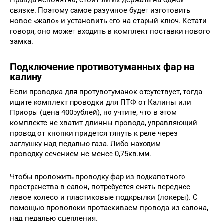
Правда непонятно, стоит ли их держать на одной
связке. Поэтому самое разумное будет изготовить
новое «жало» и установить его на старый ключ. Кстати
говоря, оно может входить в комплект поставки нового
замка.
Подключение противотуманных фар на
калину
Если проводка для протувотуманок отсутствует, тогда
ищите комплект проводки для ПТФ от Калины или
Приоры (цена 400рублей), но учтите, что в этом
комплекте не хватит длинны провода, управляющий
провод от кнопки придется тянуть к реле через
заглушку над педалью газа. Либо находим
проводку сечением не менее 0,75кв.мм.
Чтобы проложить проводку фар из подкапотного
пространства в салон, потребуется снять переднее
левое колесо и пластиковые подкрылки (локеры). С
помощью проволоки протаскиваем провода из салона,
над педалью сцепления.