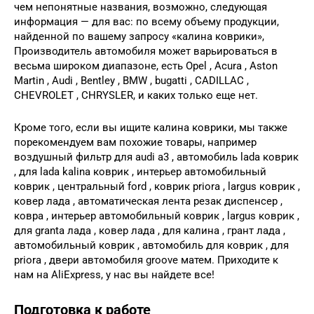
чем непонятные названия, возможно, следующая
информация — для вас: по всему объему продукции,
найденной по вашему запросу «калина коврики»,
Производитель автомобиля может варьироваться в
весьма широком диапазоне, есть Opel , Acura , Aston
Martin , Audi , Bentley , BMW , bugatti , CADILLAC ,
CHEVROLET , CHRYSLER, и каких только еще нет.
Кроме того, если вы ищите калина коврики, мы также
порекомендуем вам похожие товары, например
воздушный фильтр для audi a3 , автомобиль lada коврик
, для lada kalina коврик , интерьер автомобильный
коврик , центральный ford , коврик priora , largus коврик ,
ковер лада , автоматическая лента резак диспенсер ,
ковра , интерьер автомобильный коврик , largus коврик ,
для granta лада , ковер лада , для калина , грант лада ,
автомобильный коврик , автомобиль для коврик , для
priora , двери автомобиля groove матем. Приходите к
нам на AliExpress, у нас вы найдете все!
Подготовка к работе