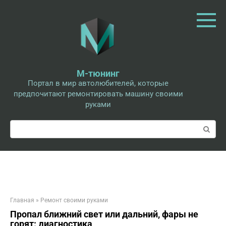
Перейти
к
контенту
М-тюнинг
Портал в мир автолюбителей, которые
предпочитают ремонтировать машину своими
руками
Поиск:
Главная
»
Ремонт своими руками
Пропал ближний свет или дальний, фары не
горят: диагностика