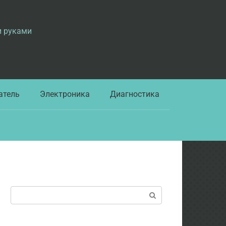
и руками
атель
Электроника
Диагностика
Поиск: