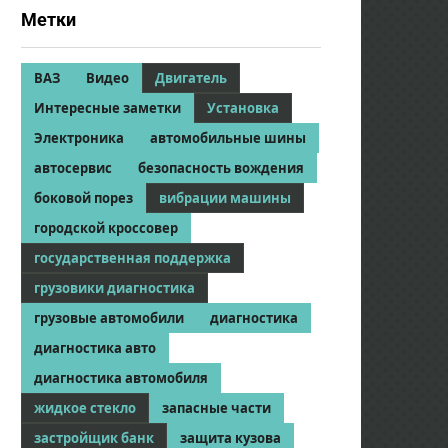
Метки
ВАЗ
Видео
Двигатель
Интересные заметки
Установка
Электроника
автомобильные шины
автосервис
безопасность вождения
боковой порез
вибрации машины
городской кроссовер
государственная поддержка
грузовики диагностика
грузовые автомобили
диагностика
диагностика авто
диагностика автомобиля
жидкое стекло
запасные части
застройщик банк
защита кузова