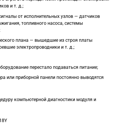
ов и т. д.;
сигналы от исполнительных узлов — датчиков
ажигания, топливного насоса, системы
;
еского плана — вышедшие из строя платы
евшие электропроводники и т. д.;
оборудование перестало подаваться питание;
ра или приборной панели постоянно выводятся
цедуру компьютерной диагностики модуля и
s18Y