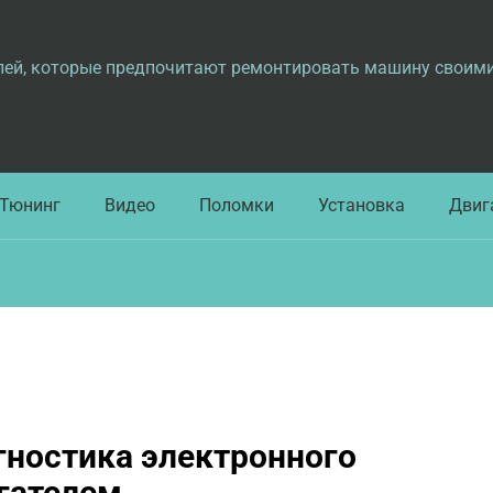
лей, которые предпочитают ремонтировать машину своим
Тюнинг
Видео
Поломки
Установка
Двиг
гностика электронного
гателем