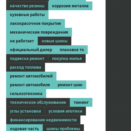
качество резины
коррозия металла
кузовные работы
лакокрасочное покрытие
механические повреждения
не работает
новые шины
официальный дилер
плановое то
подвеска ремонт
покупка жилья
расход топлива
ремонт автомобилей
ремонт автомобиля
ремонт шин
сельхозтехника
техническое обслуживание
тюнинг
углы установки
условия ипотеки
финансирование недвижимости
ходовая часть
шины проблемы