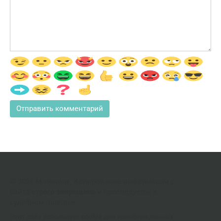
© 2026 М-тюнинг. Копирование информации с
сайта
строго запрещено
и преследуется в
судебном порядке
Этот сайт использует
cookie
для хранения данных.