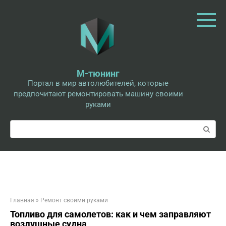
Перейти
к
контенту
М-тюнинг
Портал в мир автолюбителей, которые
предпочитают ремонтировать машину своими
руками
Поиск:
Главная
»
Ремонт своими руками
Топливо для самолетов: как и чем заправляют
воздушные судна