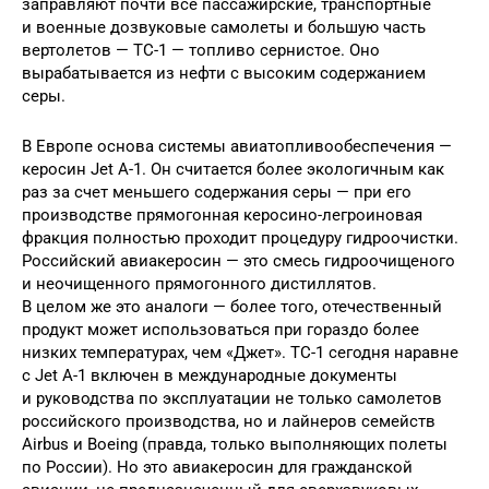
заправляют почти все пассажирские, транспортные
и военные дозвуковые самолеты и большую часть
вертолетов — ТС-1 — топливо сернистое. Оно
вырабатывается из нефти с высоким содержанием
серы.
В Европе основа системы авиатопливообеспечения —
керосин Jet A-1. Он считается более экологичным как
раз за счет меньшего содержания серы — при его
производстве прямогонная керосино-легроиновая
фракция полностью проходит процедуру гидроочистки.
Российский авиакеросин — это смесь гидроочищеного
и неочищенного прямогонного дистиллятов.
В целом же это аналоги — более того, отечественный
продукт может использоваться при гораздо более
низких температурах, чем «Джет». ТС-1 сегодня наравне
с Jet A-1 включен в международные документы
и руководства по эксплуатации не только самолетов
российского производства, но и лайнеров семейств
Airbus и Boeing (правда, только выполняющих полеты
по России). Но это авиакеросин для гражданской