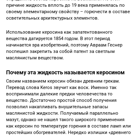
причине жидкость вплоть до 19 века применялась по
своему элементарному свойству – горючести в составе
осветительных архитектурных элементов.
Использование керосина как запатентованного
вещества датируется 1854 годом. В этот период
начинается эра изобретений, поэтому Авраам Геснер
поспешил закрепить за собой патент за светлым
маслянистым веществом.
Почему эта жидкость называется керосином
Своим названием керосин обязан древним грекам.
Перевод слова Keros звучит как воск. Именно так
воспринимали далекие предки человечества то
вещество. Достаточно простой способ получения
позволил накапливать внушительные запасы
маслянистой жидкости. Получаемый параллельно
мазут, однако не нашел такого широкого применения
как керосин по температуре горения в составе ламп или
простейших обогревателей. Нередко излишки «древнего