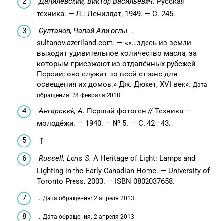
Данилевский, Виктор Васильевич.
Русская
техника. —
Л.
: Лениздат, 1949. — С. 245.
Султанов, Чапай Али оглы.
.
sultanov.azeriland.com. — ««…здесь из земли
выходит удивительное количество масла, за
которым приезжают из отдалённых рубежей
Персии; оно служит во всей стране для
освещения их домов.» Дж. Дюкет, XVI век».
Дата
обращения: 28 февраля 2018.
Ангарский, А.
Первый фотоген // Техника —
молодёжи. — 1940. — № 5. — С. 42—43.
↑
Russell, Loris S.
A Heritage of Light: Lamps and
Lighting in the Early Canadian Home. — University of
Toronto Press, 2003. — ISBN 0802037658.
.
Дата обращения: 2 апреля 2013.
.
Дата обращения: 2 апреля 2013.