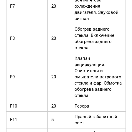
вентилятора
F7
20
охлаждения
двигателя. Звуковой
сигнал
Обогрев заднего
стекла. Включение
F8
20
обогрева заднего
стекла
Клапан
рециркуляции.
Очистители и
F9
20
омыватели ветрового
стекла и фар. Обмотка
обогрева заднего
стекла
F10
20
Резерв
Правый габаритный
F11
5
свет