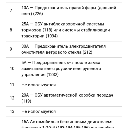
10А — Предохранитель правой фары (дальний
7
свет) (226)
25А — ЭБУ антиблокировочной системы
8
тормозов (118) или системы стабилизации
траектории (1094)
30А — Предохранитель электродвигателя
9
очистителя ветрового стекла (212)
5А — Предохранитель «+» после замка
10
зажигания электроусилителя рулевого
управления (1232)
11
Не используется
20А — ЭБУ автоматической коробки передач
12
(119)
13
Не используется
15А Автомобиль с бензиновым двигателем:
форсунки 1-2-3-4 (193-194-195-196) – адсорбер