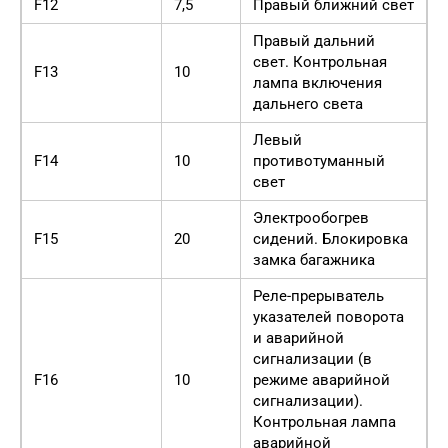
F12
7,5
Правый ближний свет
Правый дальний
свет. Контрольная
F13
10
лампа включения
дальнего света
Левый
F14
10
противотуманный
свет
Электрообогрев
F15
20
сидений. Блокировка
замка багажника
Реле-прерыватель
указателей поворота
и аварийной
сигнализации (в
F16
10
режиме аварийной
сигнализации).
Контрольная лампа
аварийной