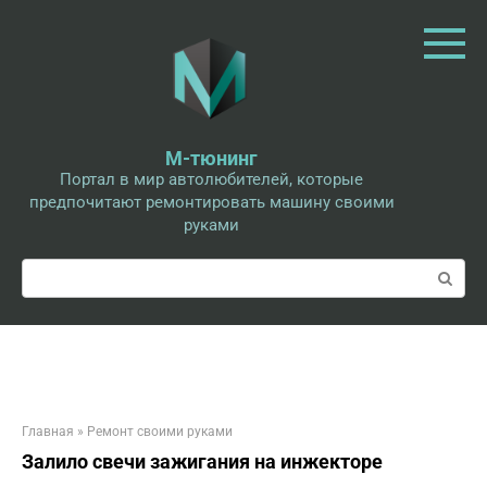
Перейти
к
контенту
М-тюнинг
Портал в мир автолюбителей, которые
предпочитают ремонтировать машину своими
руками
Поиск:
Главная
»
Ремонт своими руками
Залило свечи зажигания на инжекторе