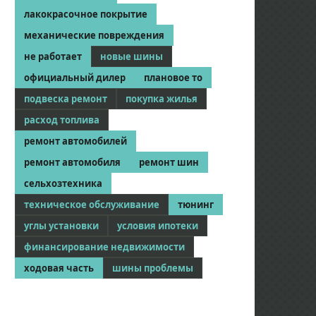
лакокрасочное покрытие
механические повреждения
не работает
новые шины
официальный дилер
плановое то
подвеска ремонт
покупка жилья
расход топлива
ремонт автомобилей
ремонт автомобиля
ремонт шин
сельхозтехника
техническое обслуживание
тюнинг
углы установки
условия ипотеки
финансирование недвижимости
ходовая часть
шины проблемы