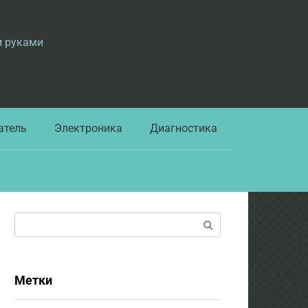
и руками
атель
Электроника
Диагностика
Поиск:
Метки