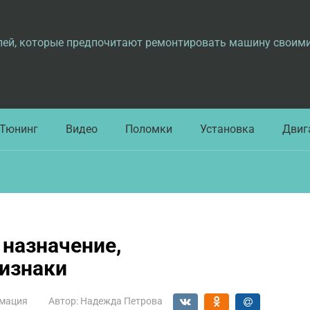
лей, которые предпочитают ремонтировать машину своим
Тюнинг
Видео
Поломки
Установка
Двиг
 назначение,
ризнаки
мация
Автор:
Надежда Петрова