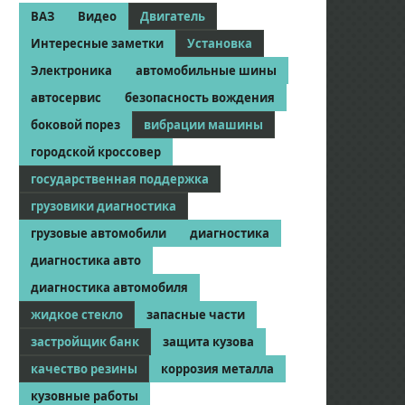
ВАЗ
Видео
Двигатель
Интересные заметки
Установка
Электроника
автомобильные шины
автосервис
безопасность вождения
боковой порез
вибрации машины
городской кроссовер
государственная поддержка
грузовики диагностика
грузовые автомобили
диагностика
диагностика авто
диагностика автомобиля
жидкое стекло
запасные части
застройщик банк
защита кузова
качество резины
коррозия металла
кузовные работы