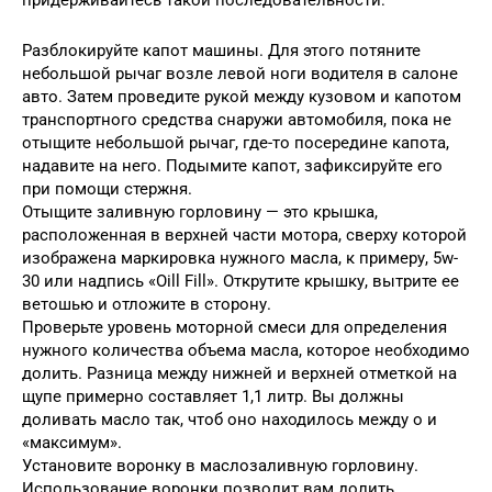
придерживайтесь такой последовательности:
Разблокируйте капот машины. Для этого потяните
небольшой рычаг возле левой ноги водителя в салоне
авто. Затем проведите рукой между кузовом и капотом
транспортного средства снаружи автомобиля, пока не
отыщите небольшой рычаг, где-то посередине капота,
надавите на него. Подымите капот, зафиксируйте его
при помощи стержня.
Отыщите заливную горловину — это крышка,
расположенная в верхней части мотора, сверху которой
изображена маркировка нужного масла, к примеру, 5w-
30 или надпись «Oill Fill». Открутите крышку, вытрите ее
ветошью и отложите в сторону.
Проверьте уровень моторной смеси для определения
нужного количества объема масла, которое необходимо
долить. Разница между нижней и верхней отметкой на
щупе примерно составляет 1,1 литр. Вы должны
доливать масло так, чтоб оно находилось между о и
«максимум».
Установите воронку в маслозаливную горловину.
Использование воронки позволит вам долить