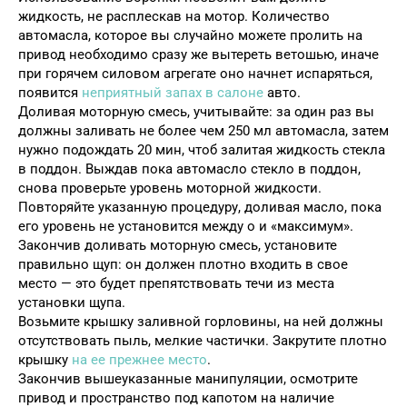
жидкость, не расплескав на мотор. Количество
автомасла, которое вы случайно можете пролить на
привод необходимо сразу же вытереть ветошью, иначе
при горячем силовом агрегате оно начнет испаряться,
появится
неприятный запах в салоне
авто.
Доливая моторную смесь, учитывайте: за один раз вы
должны заливать не более чем 250 мл автомасла, затем
нужно подождать 20 мин, чтоб залитая жидкость стекла
в поддон. Выждав пока автомасло стекло в поддон,
снова проверьте уровень моторной жидкости.
Повторяйте указанную процедуру, доливая масло, пока
его уровень не установится между о и «максимум».
Закончив доливать моторную смесь, установите
правильно щуп: он должен плотно входить в свое
место — это будет препятствовать течи из места
установки щупа.
Возьмите крышку заливной горловины, на ней должны
отсутствовать пыль, мелкие частички. Закрутите плотно
крышку
на ее прежнее место
.
Закончив вышеуказанные манипуляции, осмотрите
привод и пространство под капотом на наличие