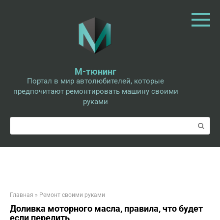
Перейти
к
контенту
М-тюнинг
Портал в мир автолюбителей, которые
предпочитают ремонтировать машину своими
руками
Поиск:
Главная
»
Ремонт своими руками
Доливка моторного масла, правила, что будет
если перелить