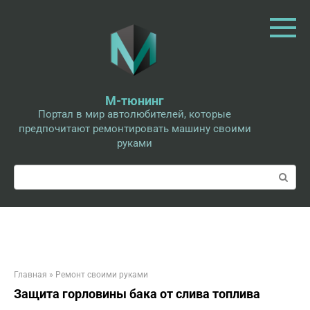
Перейти
к
контенту
М-тюнинг
Портал в мир автолюбителей, которые
предпочитают ремонтировать машину своими
руками
Поиск:
Главная
»
Ремонт своими руками
Защита горловины бака от слива топлива