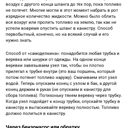
воздух с другого конца шланга до тех пор, пока топливо
не потечет. Многие могли в этот момент набрать в рот
изрядное количество жидкости. Можно было облить
все вокруг или пролить топливо на землю, так как не
успели вовремя опустить шланг в канистру. Способ
первобытный, конечно, но на всякий случай и его
нужно знать.
Способ от «самоделкина»: понадобится любая трубка и
веревка или шнурки от одежды. На одном конце
веревки завязываем узел так, чтобы он плотно
прилегал к трубке внутри (это ваш поршень, который
потом потянет топливо наружу). Смачиваем этот узел
водой. Теперь опускаем конец с узлом в бак, а другой
конец держим в руках (не опускаем в канистру для
сбора топлива). Потихоньку тянем веревку через трубку.
Когда узел подойдет к концу трубки, опускайте трубку в
канистру и вытаскивайте веревку полностью. Топливо
должно политься в канистру.
Через бензонасос или обратку