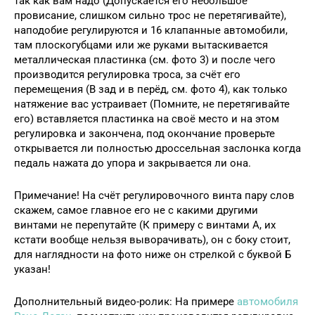
так как вам надо (Допускается его небольшое
провисание, слишком сильно трос не перетягивайте),
наподобие регулируются и 16 клапанные автомобили,
там плоскогубцами или же руками вытаскивается
металлическая пластинка (см. фото 3) и после чего
производится регулировка троса, за счёт его
перемещения (В зад и в перёд, см. фото 4), как только
натяжение вас устраивает (Помните, не перетягивайте
его) вставляется пластинка на своё место и на этом
регулировка и закончена, под окончание проверьте
открывается ли полностью дроссельная заслонка когда
педаль нажата до упора и закрывается ли она.
Примечание! На счёт регулировочного винта пару слов
скажем, самое главное его не с какими другими
винтами не перепутайте (К примеру с винтами А, их
кстати вообще нельзя выворачивать), он с боку стоит,
для наглядности на фото ниже он стрелкой с буквой Б
указан!
Дополнительный видео-ролик: На примере
автомобиля