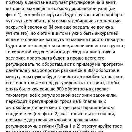
поэтому в действие вступает регулировочный винт,
который размещён на самом дроссельной узле (см.
фото 1), его либо закрутить будет нужно, либо наоборот
чуть-чуть ослабить, тем самым добившись полностью
закрытой заслонки (И она ещё заедать не должна,
учтите это), но с этим винтом нужно быть аккуратней,
если его слишком затянуть то машина просто глохнуть
будет или не заведётся вовсе, а если сильно выкрутить,
то холостой ход увеличится, расход топлива тоже и
заслонка приоткрыта будет, а проще всего его
регулировать по оборотам, вот к примеру на прогретом
двигателе у вас холостой раньше был 800 оборотов в
минуту, вам нужно будет завести автомобиль, прогреть
его точно так же и под регулировать этот винт, чтобы
опять было как раньше 800 оборотов на стрелке
тахометра, всё с регулировкой заслонки закончили,
переходит к регулировки троса на 8 клапанных
автомобилях ищите место где трос с кронштейном
соединяется (см. фото 2), как только вы его нашли,
возьмите два гаечных ключа и вращая ими
регулировочные гайки (Гайка 1 и 2) отрегулируйте трос