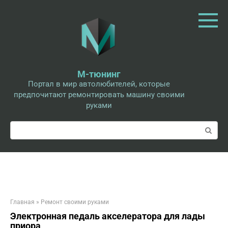
Перейти
к
контенту
М-тюнинг
Портал в мир автолюбителей, которые
предпочитают ремонтировать машину своими
руками
Поиск:
Главная
»
Ремонт своими руками
Электронная педаль акселератора для лады
приора