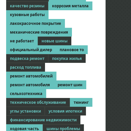
качество резины
коррозия металла
кузовные работы
лакокрасочное покрытие
механические повреждения
не работает
новые шины
официальный дилер
плановое то
подвеска ремонт
покупка жилья
расход топлива
ремонт автомобилей
ремонт автомобиля
ремонт шин
сельхозтехника
техническое обслуживание
тюнинг
углы установки
условия ипотеки
финансирование недвижимости
ходовая часть
шины проблемы