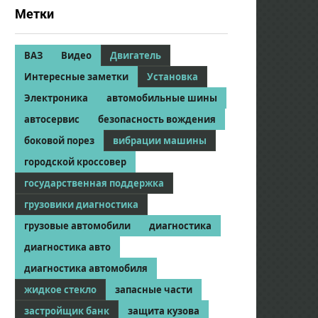
Метки
ВАЗ
Видео
Двигатель
Интересные заметки
Установка
Электроника
автомобильные шины
автосервис
безопасность вождения
боковой порез
вибрации машины
городской кроссовер
государственная поддержка
грузовики диагностика
грузовые автомобили
диагностика
диагностика авто
диагностика автомобиля
жидкое стекло
запасные части
застройщик банк
защита кузова