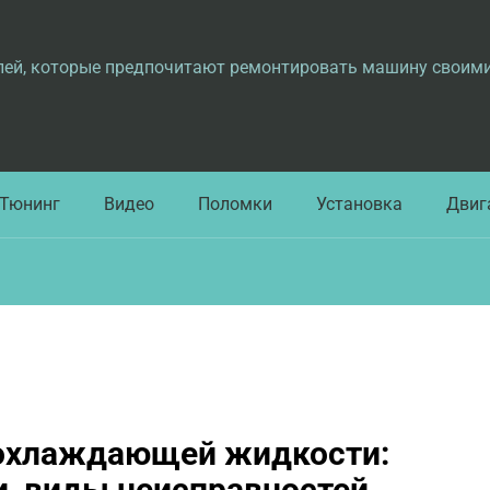
лей, которые предпочитают ремонтировать машину своим
Тюнинг
Видео
Поломки
Установка
Двиг
 охлаждающей жидкости:
, виды неисправностей