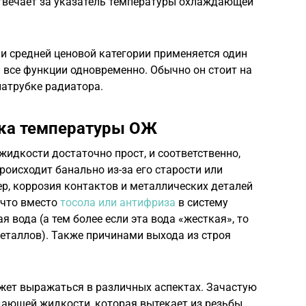
отвечает за указатель температуры охлаждающей
и средней ценовой категории применяется один
все функции одновременно. Обычно он стоит на
патрубке радиатора.
ка температуры ОЖ
идкости достаточно прост, и соответственно,
роисходит банально из-за его старости или
р, коррозия контактов и металлических деталей
 что вместо
тосола или антифриза
в систему
 вода (а тем более если эта вода «жесткая», то
еталлов). Также причинами выхода из строя
жет выражаться в различных аспектах. Зачастую
дающей жидкости, которая вытекает из резьбы