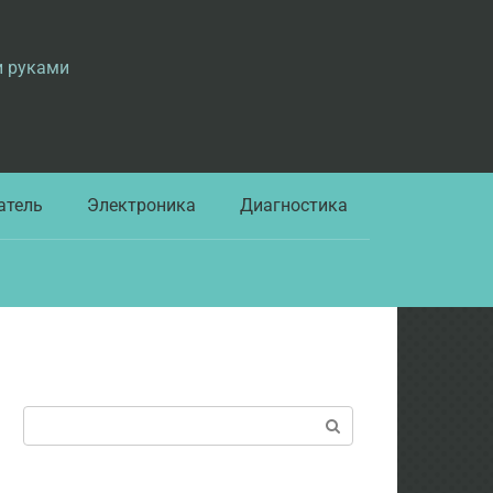
и руками
атель
Электроника
Диагностика
Поиск: