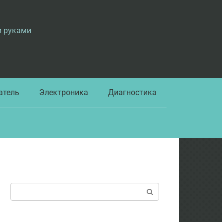
и руками
атель
Электроника
Диагностика
Поиск: