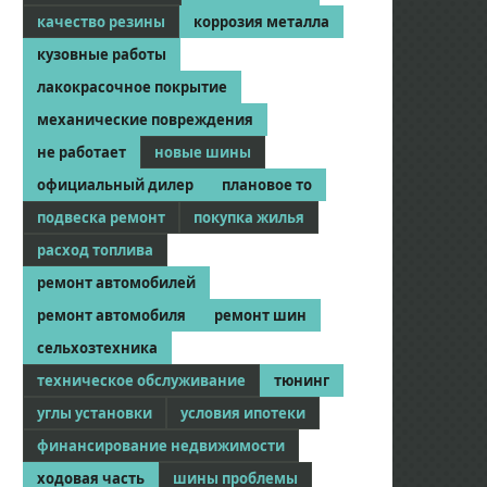
качество резины
коррозия металла
кузовные работы
лакокрасочное покрытие
механические повреждения
не работает
новые шины
официальный дилер
плановое то
подвеска ремонт
покупка жилья
расход топлива
ремонт автомобилей
ремонт автомобиля
ремонт шин
сельхозтехника
техническое обслуживание
тюнинг
углы установки
условия ипотеки
финансирование недвижимости
ходовая часть
шины проблемы