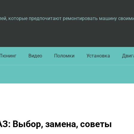
лей, которые предпочитают ремонтировать машину своим
Тюнинг
Видео
Поломки
Установка
Двиг
З: Выбор, замена, советы