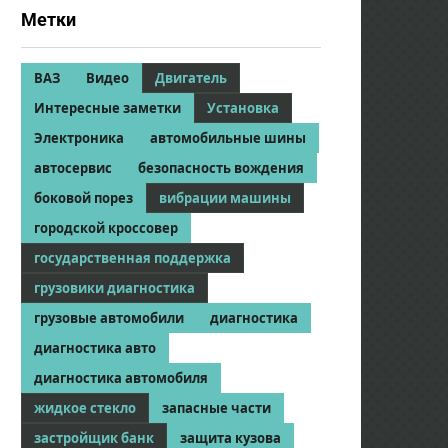
Метки
ВАЗ
Видео
Двигатель
Интересные заметки
Установка
Электроника
автомобильные шины
автосервис
безопасность вождения
боковой порез
вибрации машины
городской кроссовер
государственная поддержка
грузовики диагностика
грузовые автомобили
диагностика
диагностика авто
диагностика автомобиля
жидкое стекло
запасные части
застройщик банк
защита кузова