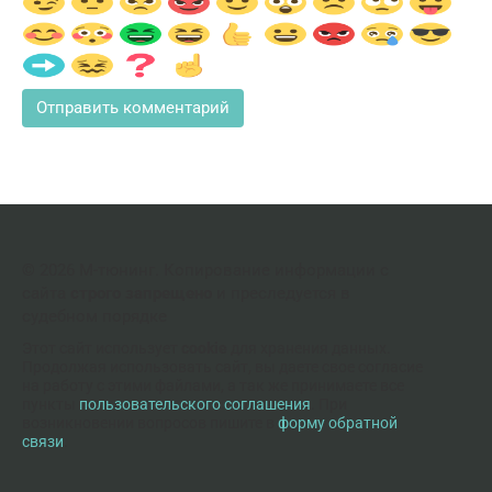
© 2026 М-тюнинг. Копирование информации с
сайта
строго запрещено
и преследуется в
судебном порядке
Этот сайт использует
cookie
для хранения данных.
Продолжая использовать сайт, вы даете свое согласие
на работу с этими файлами, а так же принимаете все
пункты
пользовательского соглашения
. При
возникновении вопросов пишите в
форму обратной
связи
.