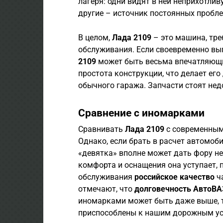
лагеря: одни видят в ней неприхотли
другие – источник постоянных проблем
В целом,
Лада 2109
– это машина, тре
обслуживания. Если своевременно вы
2109
может быть весьма впечатляющи
простота конструкции, что делает ег
обычного гаража. Запчасти стоят недо
Сравнение с иномарками
Сравнивать
Лада 2109
с современными
Однако, если брать в расчет автомоби
«девятка» вполне может дать фору н
комфорта и оснащения она уступает, 
обслуживания
российское качество
ч
отмечают, что
долговечность АвтоВА
иномарками может быть даже выше, т
приспособлены к нашим дорожным у