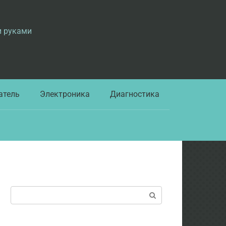
и руками
атель
Электроника
Диагностика
Поиск: