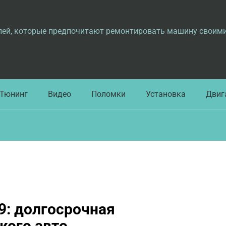
лей, которые предпочитают ремонтировать машину своим
Тюнинг
Видео
Поломки
Установка
Двиг
9: долгосрочная
кого авто