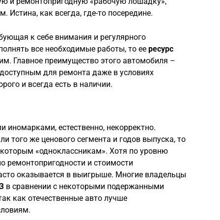
вую и ремонтопригодную «рабочую лошадку»,
. Истина, как всегда, где-то посередине.
бующая к себе внимания и регулярного
полнять все необходимые работы, то ее
ресурс
м. Главное преимущество этого автомобиля –
о доступным для ремонта даже в условиях
рого и всегда есть в наличии.
 иномарками, естественно, некорректно.
ли того же ценового сегмента и годов выпуска, то
екоторым «одноклассникам». Хотя по уровню
по ремонтопригодности и стоимости
асто оказывается в выигрыше. Многие владельцы
З
в сравнении с некоторыми подержанными
ак как отечественные авто лучше
словиям.