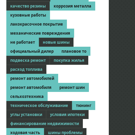
качество резины
коррозия металла
кузовные работы
лакокрасочное покрытие
механические повреждения
не работает
новые шины
официальный дилер
плановое то
подвеска ремонт
покупка жилья
расход топлива
ремонт автомобилей
ремонт автомобиля
ремонт шин
сельхозтехника
техническое обслуживание
тюнинг
углы установки
условия ипотеки
финансирование недвижимости
ходовая часть
шины проблемы