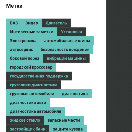
Метки
ВАЗ
Видео
Двигатель
Интересные заметки
Установка
Электроника
автомобильные шины
автосервис
безопасность вождения
боковой порез
вибрации машины
городской кроссовер
государственная поддержка
грузовики диагностика
грузовые автомобили
диагностика
диагностика авто
диагностика автомобиля
жидкое стекло
запасные части
застройщик банк
защита кузова