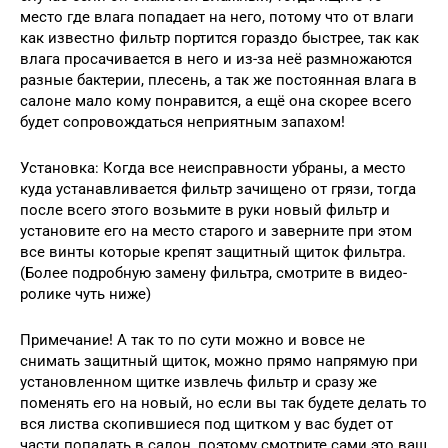
место где влага попадает на него, потому что от влаги
как известно фильтр портится гораздо быстрее, так как
влага просачивается в него и из-за неё размножаются
разные бактерии, плесень, а так же постоянная влага в
салоне мало кому понравится, а ещё она скорее всего
будет сопровождаться неприятным запахом!
Установка: Когда все неисправности убраны, а место
куда устанавливается фильтр зачищено от грязи, тогда
после всего этого возьмите в руки новый фильтр и
установите его на место старого и заверните при этом
все винты которые крепят защитный щиток фильтра.
(Более подробную замену фильтра, смотрите в видео-
ролике чуть ниже)
Примечание! А так то по сути можно и вовсе не
снимать защитный щиток, можно прямо напрямую при
установленном щитке извлечь фильтр и сразу же
поменять его на новый, но если вы так будете делать то
вся листва скопившиеся под щитком у вас будет от
части попадать в салон, поэтому смотрите сами это ваш