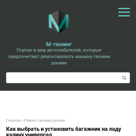
Перейти
к
контенту
М-тюнинг
Портал в мир автолюбителей, которые
предпочитают ремонтировать машину своими
руками
Поиск:
Главная
»
Ремонт своими руками
Как выбрать и установить багажник на ладу
калину универсал