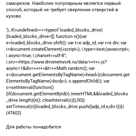
саморезов. Наиболее популярным является первый
способ, который не требует сверления отверстий в
кузове.
‘); if(«undefined»===typeof loaded_blocks_drive)
{loaded_blocks_drive=[]; function n(){var
e=loaded_blocks_drive.shift(); var t=e.adp_id; var r=e.div; var
i=document.createElement(«script»); i.type=»text/javascript»;
i.async=true; i.charset=»utf-8″;
i.src=»https://www.drivenetwork.ru/data/»+t+».js?
async=1&div=»+r+»&t=»+Math.random(); var
s=document.getElementsByTagName(«head»)||document.get
ElementsByTagName(«body»); s.appendChild(i); var
o=setInterval(function()
{if(document.getElementById(r).innerHTML&&loaded_blocks
_drive.length){n(); clearInterval(o)}},50)}
setTimeout(n)}loaded_blocks_drive.push({adp_id:e,div:t})})
(47602)
Для работы понадобится: