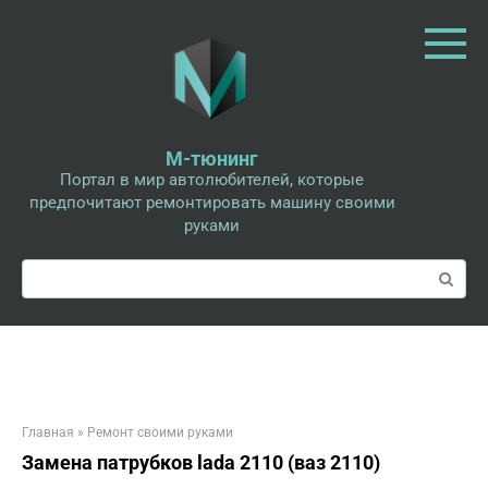
Перейти
к
контенту
М-тюнинг
Портал в мир автолюбителей, которые
предпочитают ремонтировать машину своими
руками
Поиск:
Главная
»
Ремонт своими руками
Замена патрубков lada 2110 (ваз 2110)