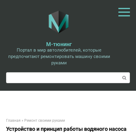
Перейти
к
контенту
М-тюнинг
Портал в мир автолюбителей, которые
предпочитают ремонтировать машину своими
руками
Поиск:
Главная
»
Ремонт своими руками
Устройство и принцип работы водяного насоса