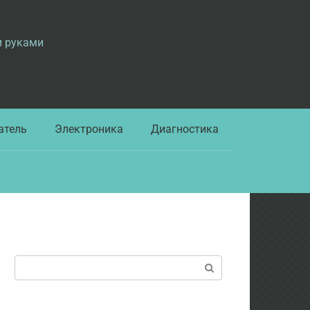
и руками
атель
Электроника
Диагностика
Поиск: