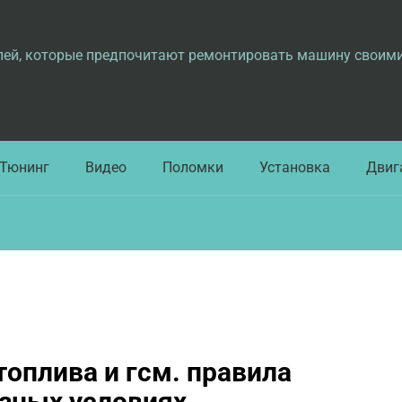
лей, которые предпочитают ремонтировать машину своим
Тюнинг
Видео
Поломки
Установка
Двиг
топлива и гсм. правила
азных условиях