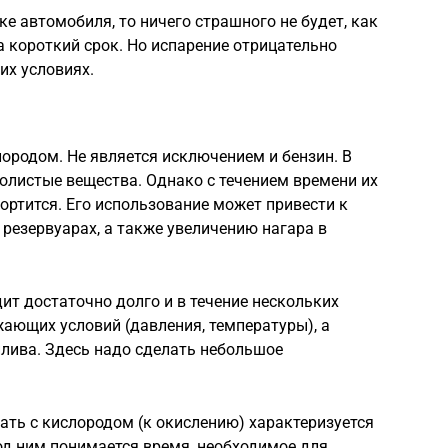
аке автомобиля, то ничего страшного не будет, как
а короткий срок. Но испарение отрицательно
их условиях.
ородом. Не является исключением и бензин. В
молистые вещества. Однако с течением времени их
 портится. Его использование может привести к
резервуарах, а также увеличению нагара в
ит достаточно долго и в течение нескольких
жающих условий (давления, температуры), а
плива. Здесь надо сделать небольшое
ть с кислородом (к окислению) характеризуется
д ним понимается время, необходимое для