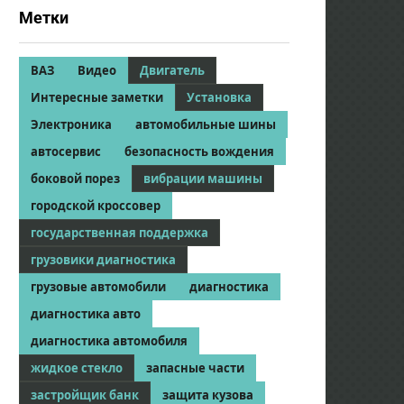
Метки
ВАЗ
Видео
Двигатель
Интересные заметки
Установка
Электроника
автомобильные шины
автосервис
безопасность вождения
боковой порез
вибрации машины
городской кроссовер
государственная поддержка
грузовики диагностика
грузовые автомобили
диагностика
диагностика авто
диагностика автомобиля
жидкое стекло
запасные части
застройщик банк
защита кузова