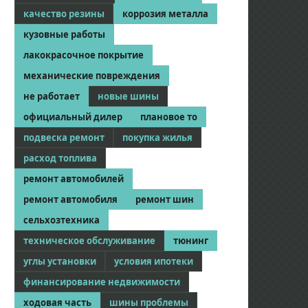
качество резины
коррозия металла
кузовные работы
лакокрасочное покрытие
механические повреждения
не работает
новые шины
официальный дилер
плановое то
подвеска ремонт
покупка жилья
расход топлива
ремонт автомобилей
ремонт автомобиля
ремонт шин
сельхозтехника
техническое обслуживание
тюнинг
углы установки
условия ипотеки
финансирование недвижимости
ходовая часть
шины проблемы