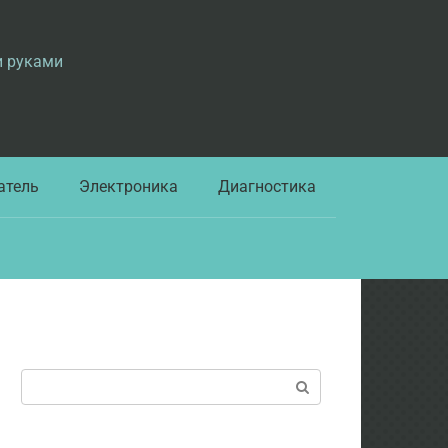
и руками
атель
Электроника
Диагностика
Поиск: