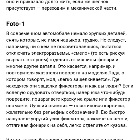
оно и приказало долго жить, если же щелчок
присутствует — переходим к механической части.
Foto-1
В современном автомобиле немало хрупких деталей,
снять которые, не имея навыков, трудно. Не следует,
например, ни с кем не посоветовавшись, пытаться
отключать электроразъемы, «смело» (то есть рискуя
вырвать с корнем) отделять от машины фонари и
многие другие детали. Это касается, например, и
повторителя указателя поворота на моделях Лада, о
котором говорят, мол, «легко защелкивается». Где
находятся эти защелки-фиксаторы и как выглядят? Если
вслепую орудовать отверткой, наверняка что-нибудь
повредите, поцарапаете краску на крыле или фиксатор
сломаете. Лучший съемник — пластиковая карточка,
желательно без рельефных обозначений. Ею быстро
нащупаете упругий усик фиксатора, нажмете на него и,
оттягивая фонарик на себя, легко отделите от кузова.
Читать также: Установка детского кресла на заднее