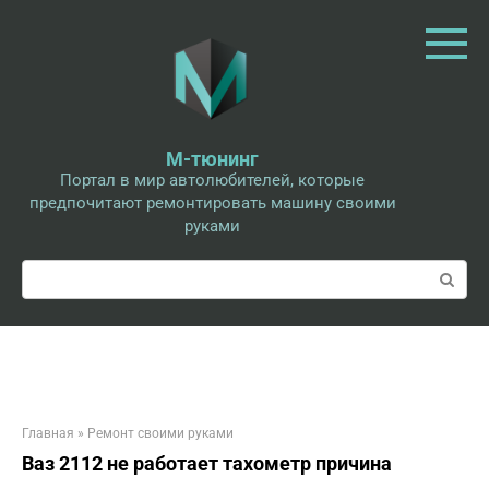
Перейти
к
контенту
М-тюнинг
Портал в мир автолюбителей, которые
предпочитают ремонтировать машину своими
руками
Поиск:
Главная
»
Ремонт своими руками
Ваз 2112 не работает тахометр причина