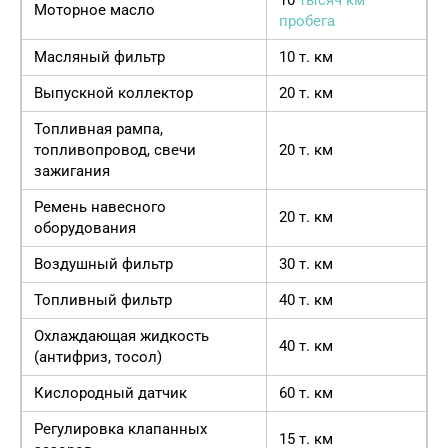
Моторное масло
пробега
Масляный фильтр
10 т. км
Выпускной коллектор
20 т. км
Топливная рампа,
топливопровод, свечи
20 т. км
зажигания
Ремень навесного
20 т. км
оборудования
Воздушный фильтр
30 т. км
Топливный фильтр
40 т. км
Охлаждающая жидкость
40 т. км
(антифриз, тосол)
Кислородный датчик
60 т. км
Регулировка клапанных
15 т. км