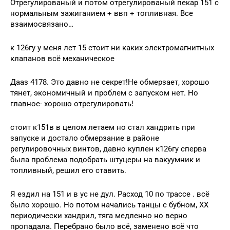
Отрегулированый и потом отрегулированый пекар 151 с
нормальным зажиганием + ввп + топливная. Все
взаимосвязано…
к 126гу у меня лет 15 стоит ни каких электромагнитных
клапанов всё механическое
Дааз 4178. Это давно не секрет!Не обмерзает, хорошо
тянет, экономичный и проблем с запуском нет. Но
главное- хорошо отрегулировать!
стоит к151в в целом летаем но стал хандрить при
запуске и достало обмерзание в районе
регулировочных винтов, давно куплен к126гу сперва
была проблема подобрать штуцеры на вакуумник и
топливный, решил его ставить.
Я ездил на 151 и в ус не дул. Расход 10 по трассе . всё
было хорошо. Но потом начались танцы с бубном, ХХ
периодически хандрил, тяга медленно но верно
пропадала. Перебрано было всё, заменено всё что