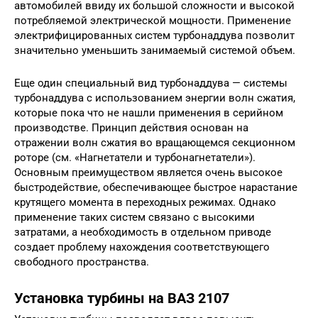
автомобилей ввиду их большой сложности и высокой
потребляемой электриче­ской мощности. Применение
электрифицирован­ных систем турбонаддува позволит
значительно уменьшить занимаемый системой объем.
Еще один специальный вид турбонаддува — системы
турбонаддува с использованием энер­гии волн сжатия,
которые пока что не нашли применения в серийном
производстве. Принцип действия основан на
отражении волн сжатия во вращающемся секционном
роторе (см. «Нагне­татели и турбонагнетатели»).
Основным преи­муществом является очень высокое
быстродей­ствие, обеспечивающее быстрое нарастание
крутящего момента в переходных режимах. Од­нако
применение таких систем связано с высо­кими
затратами, а необходимость в отдельном приводе
создает проблему нахождения соответ­ствующего
свободного пространства.
Установка турбины на ВАЗ 2107