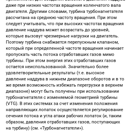
даже при низких частотах вращения коленчатого вала
двигателя. Другими словами, турбина турбонагнетателя
рассчитана на среднюю частоту вращения. При этом
следует учитывать, что при высоких частотах вращения
давление наддува может возрастать до уров­ней,
которые вызовут чрезмерные нагрузки на двигатель.
Поэтому турбина снабжается пере­пускным клапаном,
который при определенной частоте вращения начинает
пропускать часть потока отработавших газов мимо
турбины. При этом энергия этих отработавших газов
остается неиспользованной. Значительно более
удовлет­ворительные результаты (т.е. высокое
давление наддува в нижнем диапазоне оборотов и в то
же время возможность избежать перегрузки в верхнем
диапазоне) могут быть получены при использовании
турбонагнетателя с изменяемой геометрией турбины
(VTG). В этих системах за счет изменения положения
направляющих ло­паток осуществляется регулирование
сечения потока и угла атаки рабочих лопаток (и, таким
образом, давления отработавших газов, посту­пающих
на турбину) (см. «Турбо­нагнетатели»).