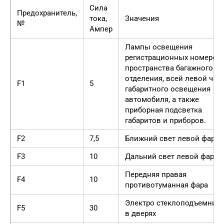
Сила
Предохранитель,
тока,
Значения
№
Ампер
Лампы освещения
регистрационных номеров,
пространства багажного
отделения, всей левой час
F1
5
габаритного освещения
автомобиля, а также
приборная подсветка
габаритов и приборов.
F2
7,5
Ближний свет левой фары
F3
10
Дальний свет левой фары
Передняя правая
F4
10
противотуманная фара
Электро стеклоподъемник
F5
30
в дверях