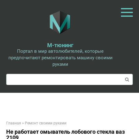
Перейти
к
контенту
М-тюнинг
Портал в мир автолюбителей, которые
предпочитают ремонтировать машину своими
руками
Поиск:
Главная
»
Ремонт своими руками
Не работает омыватель лобового стекла ваз
2109