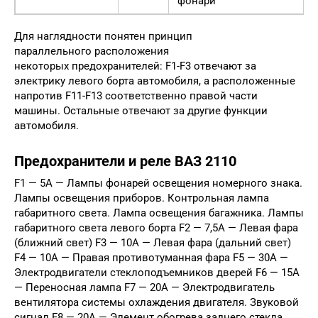
фонари
Для наглядности понятен принцип
параллельного расположения
некоторых предохранителей: F1-F3 отвечают за
электрику левого борта автомобиля, а расположенные
напротив F11-F13 соответственно правой части
машины. Остальные отвечают за другие функции
автомобиля.
Предохранители и реле ВАЗ 2110
F1 — 5А — Лампы фонарей освещения номерного знака.
Лампы освещения приборов. Контрольная лампа
габаритного света. Лампа освещения багажника. Лампы
габаритного света левого борта F2 — 7,5А — Левая фара
(ближний свет) F3 — 10А — Левая фара (дальний свет)
F4 — 10А — Правая противотуманная фара F5 — 30А —
Электродвигатели стеклоподъемников дверей F6 — 15А
— Переносная лампа F7 — 20А — Электродвигатель
вентилятора системы охлаждения двигателя. Звуковой
сигнал F8 — 20А — Элемент обогрева заднего стекла.