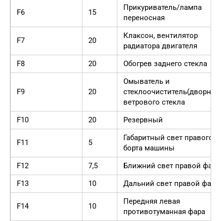
Прикуриватель/лампа
F6
15
переносная
Клаксон, вентилятор
F7
20
радиатора двигателя
F8
20
Обогрев заднего стекла
Омыватель и
F9
20
стеклоочиститель(дворник
ветрового стекла
F10
20
Резервный
Габаритный свет правого
F11
5
борта машины
F12
7,5
Ближний свет правой фар
F13
10
Дальний свет правой фары
Передняя левая
F14
10
противотуманная фара