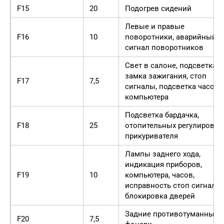
F15
20
Подогрев сидений
Левые и правые
F16
10
поворотники, аварийный
сигнал поворотников
Свет в салоне, подсветка
замка зажигания, стоп
F17
7,5
сигналы, подсветка часов,
компьютера
Подсветка бардачка,
F18
25
отопительных регулировок
прикуривателя
Лампы заднего хода,
индикация приборов,
F19
10
компьютера, часов,
исправность стоп сигналов
блокировка дверей
Задние противотуманные
F20
7,5