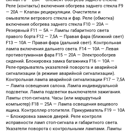
Реле (контакты) включения обогрева заднего стекла F9
— 20А — Клапан рециркуляции. Очистители и
омыватели ветрового стекла и фар. Реле (обмотка)
включения обогрева заднего стекла F10 — 20А —
Резервный F11 — 5А — Лампы габаритного света
правого борта F12 — 7,5А — Правая фара (ближний свет)
F13 — 10А — Правая фара (дальний свет). Контрольная
лампа включения дальнего света. F14 — 10А — Левая
противотуманная фара F15 — 20А — Электрообогрев
сидений. Блокировка замка багажника F16 — 10А —
Реле-прерыватель указателей поворота и аварийной
сигнализации (в режиме аварийной сигнализации).
Контрольная лампа аварийной сигнализации F17 — 7,5А
— Лампа освещения салона. Лампа индивидуальной
подсветки. Лампа подсветки выключателя зажигания.
Лампы стоп-сигнала. Часы (или маршрутный
компьютер) F18 — 25А — Лампа освещения вещевого
ящика. Контроллер отопителя. Прикуриватель F19 — 10А
— Блокировка замков дверей. Реле контроля
исправности ламп стоп-сигнала и габаритного света.
Указатели поворота с контрольными лампами. Лампы