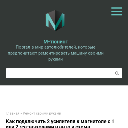
Перейти
к
контенту
М-тюнинг
Портал в мир автолюбителей, которые
предпочитают ремонтировать машину своими
руками
Поиск:
Главная
»
Ремонт своими руками
Как подключить 2 усилителя к магнитоле с 1
или 2 rca-выходами в авто и схема