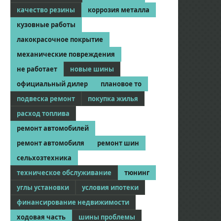
качество резины
коррозия металла
кузовные работы
лакокрасочное покрытие
механические повреждения
не работает
новые шины
официальный дилер
плановое то
подвеска ремонт
покупка жилья
расход топлива
ремонт автомобилей
ремонт автомобиля
ремонт шин
сельхозтехника
техническое обслуживание
тюнинг
углы установки
условия ипотеки
финансирование недвижимости
ходовая часть
шины проблемы