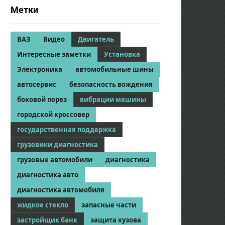
Метки
ВАЗ
Видео
Двигатель
Интересные заметки
Установка
Электроника
автомобильные шины
автосервис
безопасность вождения
боковой порез
вибрации машины
городской кроссовер
государственная поддержка
грузовики диагностика
грузовые автомобили
диагностика
диагностика авто
диагностика автомобиля
жидкое стекло
запасные части
застройщик банк
защита кузова