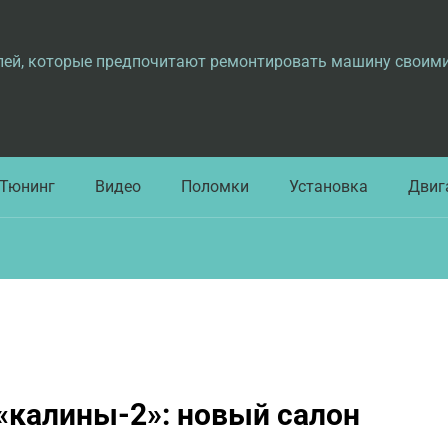
лей, которые предпочитают ремонтировать машину своим
Тюнинг
Видео
Поломки
Установка
Двиг
«калины-2»: новый салон