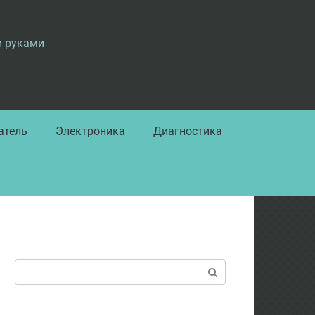
и руками
атель
Электроника
Диагностика
Поиск: