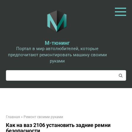
Перейти
к
контенту
М-тюнинг
Портал в мир автолюбителей, которые
предпочитают ремонтировать машину своими
руками
Поиск:
Главная
»
Ремонт своими руками
Как на ваз 2106 установить задние ремни
безопасности