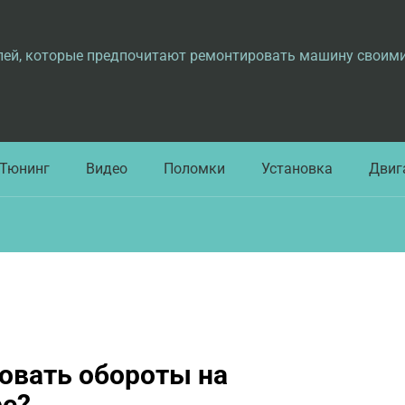
лей, которые предпочитают ремонтировать машину своим
Тюнинг
Видео
Поломки
Установка
Двиг
ровать обороты на
ре?