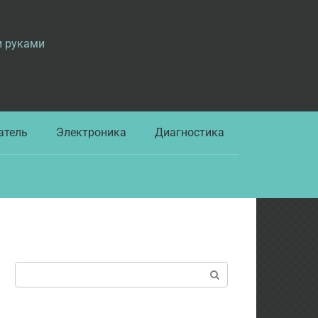
и руками
атель
Электроника
Диагностика
Поиск: