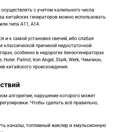
 осуществлять с учетом калильного числа
ва китайских генераторов можно использовать
ли типа А11, А14.
я и к самой установке свечей, ибо слабая
же классической причиной недостаточной
торах, особенно в недорогих бензогенераторах
te, Huter. Patriot, Iron Angel, Stark, Werk, Чемпион,
ьев китайского происхождения.
йствий
ном алгоритме, нарушение которого может
регулировки. Чтобы сделать всё правильно,
уть каналы, топливный жиклер и эмульсионную