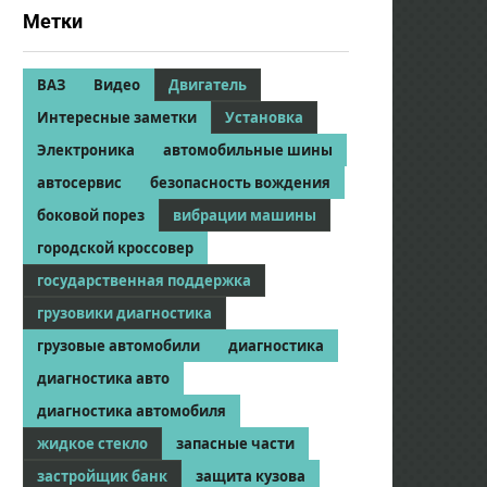
Метки
ВАЗ
Видео
Двигатель
Интересные заметки
Установка
Электроника
автомобильные шины
автосервис
безопасность вождения
боковой порез
вибрации машины
городской кроссовер
государственная поддержка
грузовики диагностика
грузовые автомобили
диагностика
диагностика авто
диагностика автомобиля
жидкое стекло
запасные части
застройщик банк
защита кузова