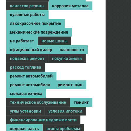
качество резины
коррозия металла
кузовные работы
лакокрасочное покрытие
механические повреждения
не работает
новые шины
официальный дилер
плановое то
подвеска ремонт
покупка жилья
расход топлива
ремонт автомобилей
ремонт автомобиля
ремонт шин
сельхозтехника
техническое обслуживание
тюнинг
углы установки
условия ипотеки
финансирование недвижимости
ходовая часть
шины проблемы