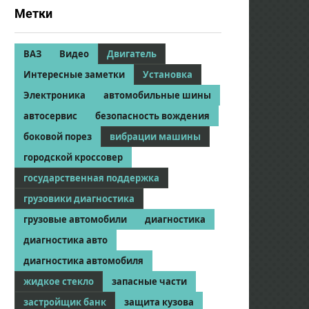
Метки
ВАЗ
Видео
Двигатель
Интересные заметки
Установка
Электроника
автомобильные шины
автосервис
безопасность вождения
боковой порез
вибрации машины
городской кроссовер
государственная поддержка
грузовики диагностика
грузовые автомобили
диагностика
диагностика авто
диагностика автомобиля
жидкое стекло
запасные части
застройщик банк
защита кузова