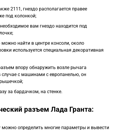
также 2111, гнездо располагается правее
же под колонкой;
9 необходимое вам гнездо находится под
лочке;
 можно найти в центре консоли, около
ровки используется специальная декоративная
разъем впору обнаружить возле рычага
в случае с машинами с европанелью, он
крышечкой;
азу за бардачком, на стенке.
ческий разъем Лада Гранта:
 можно определить многие параметры и вывести