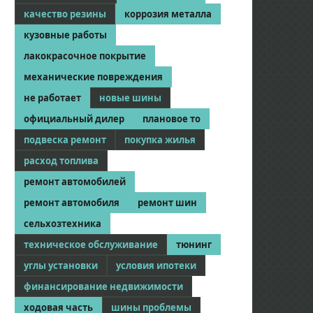
качество резины
коррозия металла
кузовные работы
лакокрасочное покрытие
механические повреждения
не работает
новые шины
официальный дилер
плановое то
подвеска ремонт
покупка жилья
расход топлива
ремонт автомобилей
ремонт автомобиля
ремонт шин
сельхозтехника
техническое обслуживание
тюнинг
углы установки
условия ипотеки
финансирование недвижимости
ходовая часть
шины проблемы