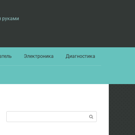
и руками
атель
Электроника
Диагностика
Поиск: