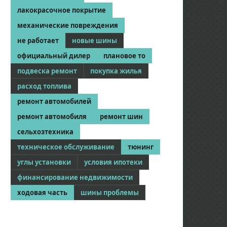
лакокрасочное покрытие
механические повреждения
не работает
новые шины
официальный дилер
плановое то
подвеска ремонт
покупка жилья
расход топлива
ремонт автомобилей
ремонт автомобиля
ремонт шин
сельхозтехника
техническое обслуживание
тюнинг
углы установки
условия ипотеки
финансирование недвижимости
ходовая часть
шины проблемы