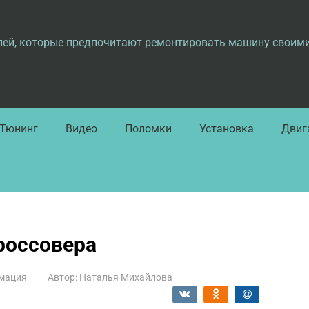
лей, которые предпочитают ремонтировать машину своим
Тюнинг
Видео
Поломки
Установка
Двиг
россовера
мация
Автор:
Наталья Михайлова