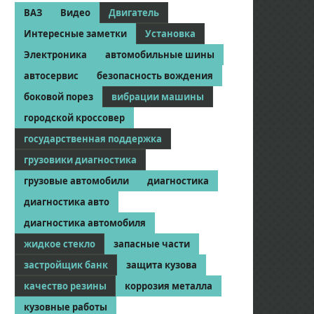
ВАЗ
Видео
Двигатель
Интересные заметки
Установка
Электроника
автомобильные шины
автосервис
безопасность вождения
боковой порез
вибрации машины
городской кроссовер
государственная поддержка
грузовики диагностика
грузовые автомобили
диагностика
диагностика авто
диагностика автомобиля
жидкое стекло
запасные части
застройщик банк
защита кузова
качество резины
коррозия металла
кузовные работы