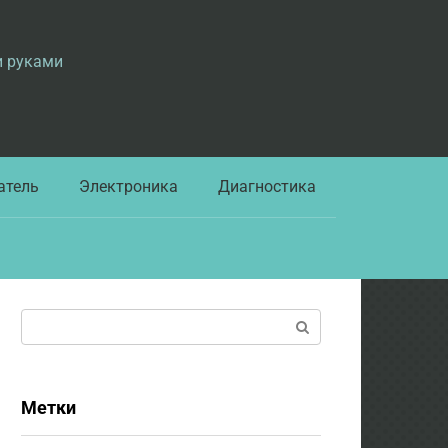
и руками
атель
Электроника
Диагностика
Поиск:
Метки