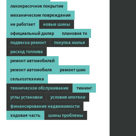
лакокрасочное покрытие
механические повреждения
не работает
новые шины
официальный дилер
плановое то
подвеска ремонт
покупка жилья
расход топлива
ремонт автомобилей
ремонт автомобиля
ремонт шин
сельхозтехника
техническое обслуживание
тюнинг
углы установки
условия ипотеки
финансирование недвижимости
ходовая часть
шины проблемы