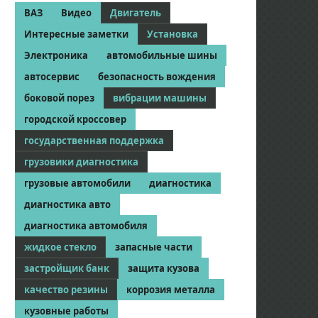
ВАЗ
Видео
Двигатель
Интересные заметки
Установка
Электроника
автомобильные шины
автосервис
безопасность вождения
боковой порез
вибрации машины
городской кроссовер
государственная поддержка
грузовики диагностика
грузовые автомобили
диагностика
диагностика авто
диагностика автомобиля
жидкое стекло
запасные части
застройщик банк
защита кузова
качество резины
коррозия металла
кузовные работы