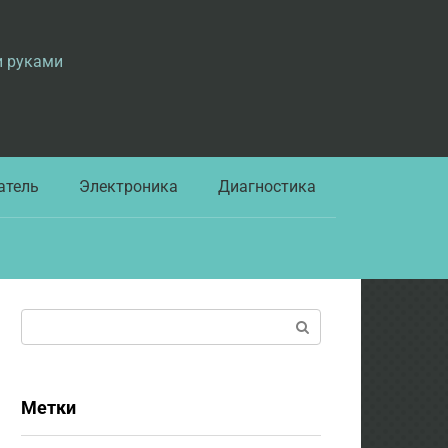
и руками
атель
Электроника
Диагностика
Поиск:
Метки