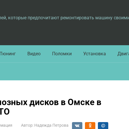
лей, которые предпочитают ремонтировать машину своим
Тюнинг
Видео
Поломки
Установка
Двиг
озных дисков в Омске в
ТО
мация
Автор:
Надежда Петрова