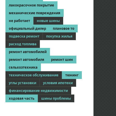
лакокрасочное покрытие
механические повреждения
не работает
новые шины
официальный дилер
плановое то
подвеска ремонт
покупка жилья
расход топлива
ремонт автомобилей
ремонт автомобиля
ремонт шин
сельхозтехника
техническое обслуживание
тюнинг
углы установки
условия ипотеки
финансирование недвижимости
ходовая часть
шины проблемы