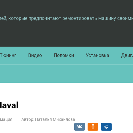
лей, которые предпочитают ремонтировать машину своим
Тюнинг
Видео
Поломки
Установка
Двиг
aval
мация
Автор:
Наталья Михайлова