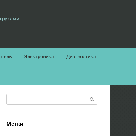
и руками
атель
Электроника
Диагностика
Поиск:
Метки