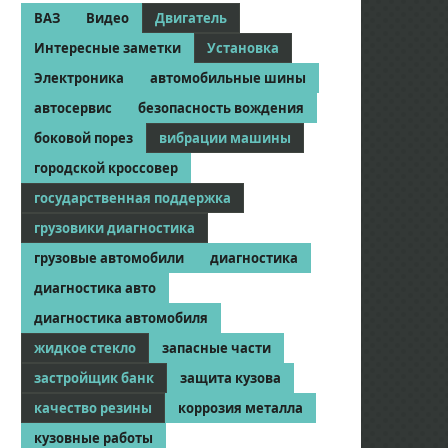
ВАЗ
Видео
Двигатель
Интересные заметки
Установка
Электроника
автомобильные шины
автосервис
безопасность вождения
боковой порез
вибрации машины
городской кроссовер
государственная поддержка
грузовики диагностика
грузовые автомобили
диагностика
диагностика авто
диагностика автомобиля
жидкое стекло
запасные части
застройщик банк
защита кузова
качество резины
коррозия металла
кузовные работы