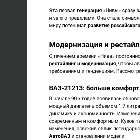
Эта первая
генерация
«Нивы» сразу з
и за его пределами. Она стала симво
миру потенциал
развития российског
Модернизация и рестайл
С течением времени «Нива» постоянн
рестайлинг
и
модернизация
, чтобы а
требованиям и тенденциям. Рассмотр
ВАЗ-21213: больше комфорт
В начале 90-х годов появилась обнов
мощный двигатель объемом 1.7 литра
динамику и экономичность. Изменения
современным и комфортным. Кузов т
изменения, освежив облик легендарн
АвтоВАЗ
и становлении модели.