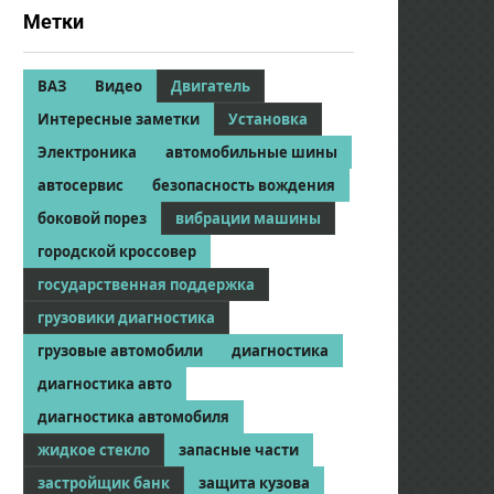
Метки
ВАЗ
Видео
Двигатель
Интересные заметки
Установка
Электроника
автомобильные шины
автосервис
безопасность вождения
боковой порез
вибрации машины
городской кроссовер
государственная поддержка
грузовики диагностика
грузовые автомобили
диагностика
диагностика авто
диагностика автомобиля
жидкое стекло
запасные части
застройщик банк
защита кузова