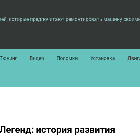
лей, которые предпочитают ремонтировать машину своим
Тюнинг
Видео
Поломки
Установка
Двиг
Легенд: история развития