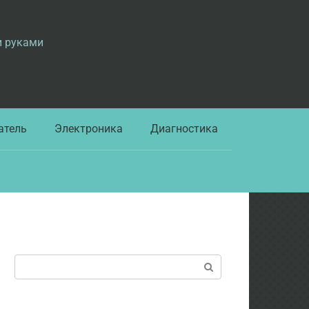
и руками
атель
Электроника
Диагностика
Поиск: