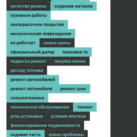
качество резины
коррозия металла
кузовные работы
лакокрасочное покрытие
механические повреждения
не работает
новые шины
официальный дилер
плановое то
подвеска ремонт
покупка жилья
расход топлива
ремонт автомобилей
ремонт автомобиля
ремонт шин
сельхозтехника
техническое обслуживание
тюнинг
углы установки
условия ипотеки
финансирование недвижимости
ходовая часть
шины проблемы