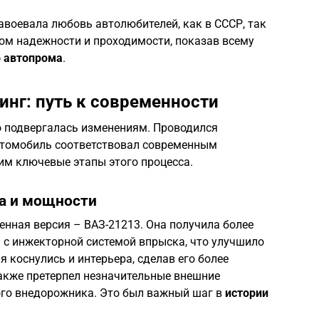
авоевала любовь автолюбителей, как в СССР, так
лом надежности и проходимости, показав всему
о автопрома
.
инг: путь к современности
о подвергалась изменениям. Проводился
втомобиль соответствовал современным
им ключевые этапы этого процесса.
а и мощности
ленная версия – ВАЗ-21213. Она получила более
 с инжекторной системой впрыска, что улучшило
 коснулись и интерьера, сделав его более
акже претерпел незначительные внешние
ого внедорожника. Это был важный шаг в
истории