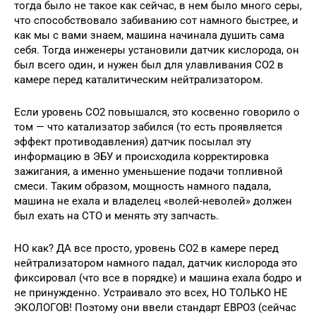
тогда было не такое как сейчас, в нем было много серы,
что способствовало забиванию сот намного быстрее, и
как мы с вами знаем, машина начинала душить сама
себя. Тогда инженеры установили датчик кислорода, он
был всего один, и нужен был для улавливания CO2 в
камере перед каталитическим нейтрализатором.
Если уровень CO2 повышался, это косвенно говорило о
том — что катализатор забился (то есть проявляется
эффект противодавления) датчик посылал эту
информацию в ЭБУ и происходила корректировка
зажигания, а именно уменьшение подачи топливной
смеси. Таким образом, мощность намного падала,
машина не ехала и владелец «волей-неволей» должен
был ехать на СТО и менять эту запчасть.
НО как? ДА все просто, уровень CO2 в камере перед
нейтрализатором намного падал, датчик кислорода это
фиксировал (что все в порядке) и машина ехала бодро и
не принужденно. Устраивало это всех, НО ТОЛЬКО НЕ
ЭКОЛОГОВ! Поэтому они ввели стандарт ЕВРО3 (сейчас