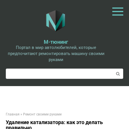
Перейти
к
контенту
М-тюнинг
Портал в мир автолюбителей, которые
предпочитают ремонтировать машину своими
руками
Поиск:
Главная
»
Ремонт своими руками
Удаление катализатора: как это делать
правильно