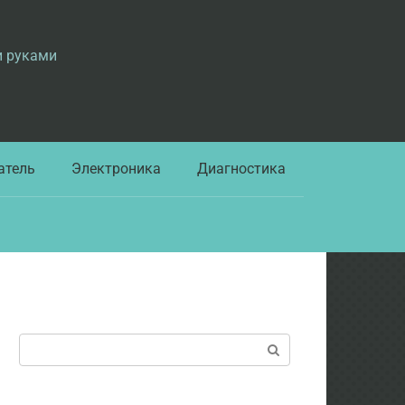
и руками
атель
Электроника
Диагностика
Поиск: