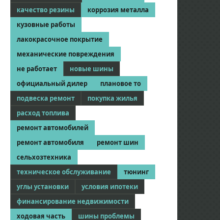
качество резины
коррозия металла
кузовные работы
лакокрасочное покрытие
механические повреждения
не работает
новые шины
официальный дилер
плановое то
подвеска ремонт
покупка жилья
расход топлива
ремонт автомобилей
ремонт автомобиля
ремонт шин
сельхозтехника
техническое обслуживание
тюнинг
углы установки
условия ипотеки
финансирование недвижимости
ходовая часть
шины проблемы