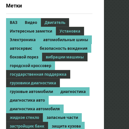
Метки
ВАЗ
Видео
Двигатель
Интересные заметки
Установка
Электроника
автомобильные шины
автосервис
безопасность вождения
боковой порез
вибрации машины
городской кроссовер
государственная поддержка
грузовики диагностика
грузовые автомобили
диагностика
диагностика авто
диагностика автомобиля
жидкое стекло
запасные части
застройщик банк
защита кузова