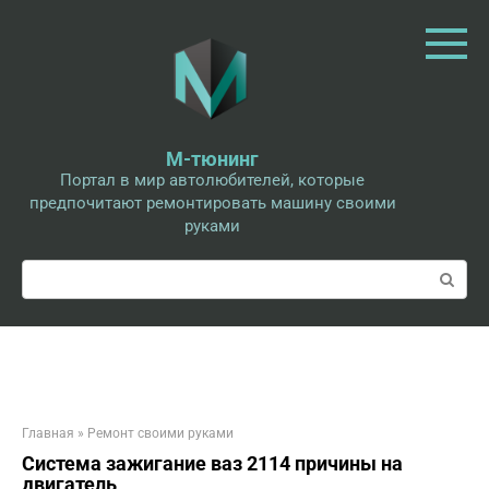
Перейти
к
контенту
М-тюнинг
Портал в мир автолюбителей, которые
предпочитают ремонтировать машину своими
руками
Поиск:
Главная
»
Ремонт своими руками
Система зажигание ваз 2114 причины на
двигатель