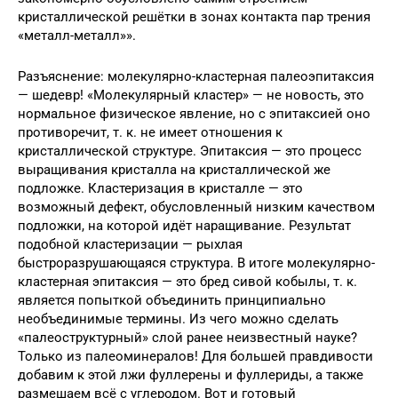
кристаллической решётки в зонах контакта пар трения
«металл-металл»».
Разъяснение: молекулярно-кластерная палеоэпитаксия
— шедевр! «Молекулярный кластер» — не новость, это
нормальное физическое явление, но с эпитаксией оно
противоречит, т. к. не имеет отношения к
кристаллической структуре. Эпитаксия — это процесс
выращивания кристалла на кристаллической же
подложке. Кластеризация в кристалле — это
возможный дефект, обусловленный низким качеством
подложки, на которой идёт наращивание. Результат
подобной кластеризации — рыхлая
быстроразрушающаяся структура. В итоге молекулярно-
кластерная эпитаксия — это бред сивой кобылы, т. к.
является попыткой объединить принципиально
необъединимые термины. Из чего можно сделать
«палеоструктурный» слой ранее неизвестный науке?
Только из палеоминералов! Для большей правдивости
добавим к этой лжи фуллерены и фуллериды, а также
размешаем всё с углеродом. Вот и готовый