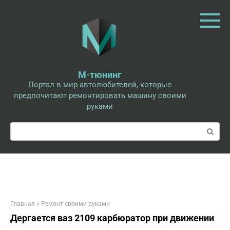
Перейти
к
контенту
М-тюнинг
Портал в мир автолюбителей, которые
предпочитают ремонтировать машину своими
руками
Поиск:
Главная
»
Ремонт своими руками
Дергается ваз 2109 карбюратор при движении