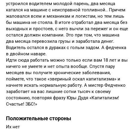
устроился водителем молодой парень, два месяца
катался на машине с неисправной топливной.. Причем
жаловался всем и механикам и логистам, но тем лишь
бы машина не стояла. В итоге отработал два месяца без
выходных и простоев, с него вычли за пережег и он еще
остался должен компании. Это при том, что машина
два месяца перевозила грузы и заработала денег.
Водитель остался в дураках с голым задом. А федченка
в двойном наваре.
Идти сюда работать можно только если вам 18 лет и вы
ничего не умеете и нет опыта вообще. Спустя пару
месяцев вы получите хронические заболевания,
поймете, что такое «звериный оскал капитализма» и
начнете искать нормальную работу. А мистер Федченко
заработает на вас лишние сотни тысяч к своему
состоянию, повторяя фразу Юры Дудя «Капитализм!
Счастье! ЗБС!»
Положительные стороны
Их нет