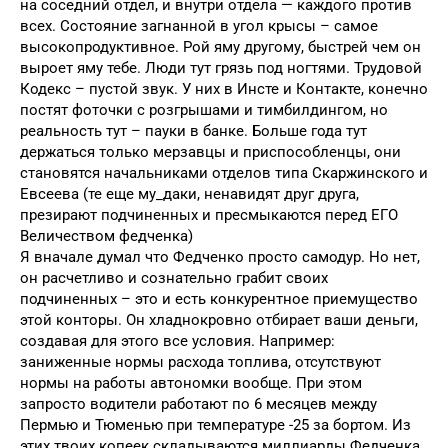
на соседний отдел, и внутри отдела — каждого против
всех. Состояние загнанной в угол крысы – самое
высокопродуктивное. Рой яму другому, быстрей чем он
выроет яму тебе. Люди тут грязь под ногтями. Трудовой
Кодекс – пустой звук. У них в Инсте и Контакте, конечно
постят фоточки с розгрышами и тимбилдингом, но
реальность тут – пауки в банке. Больше года тут
держаться только мерзавцы и приспособленцы, они
становятся начальниками отделов типа Скаржинского и
Евсеева (те еще му_даки, ненавидят друг друга,
презирают подчиненных и пресмыкаются перед ЕГО
Величеством федченка)
Я вначале думал что Федченко просто самодур. Но нет,
он расчетливо и сознательно грабит своих
подчиненных – это и есть конкурентное приемущество
этой конторы. Он хладнокровно отбирает ваши деньги,
создавая для этого все условия. Например:
заниженные нормы расхода топлива, отсутствуют
нормы на работы автономки вообще. При этом
запросто водители работают по 6 месяцев между
Пермью и Тюменью при температуре -25 за бортом. Из
этих твоих копеек складываются миллиарды Федченка.