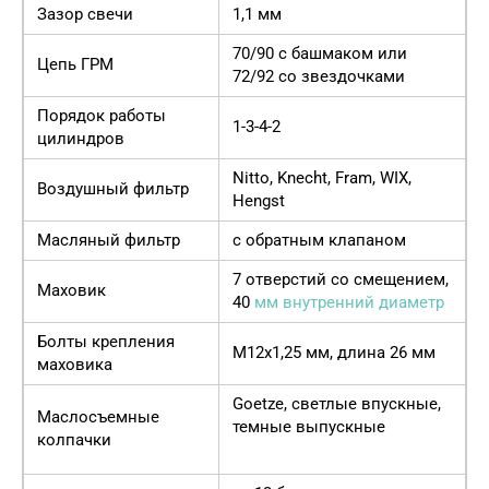
Зазор свечи
1,1 мм
70/90 с башмаком или
Цепь ГРМ
72/92 со звездочками
Порядок работы
1-3-4-2
цилиндров
Nitto, Knecht, Fram, WIX,
Воздушный фильтр
Hengst
Масляный фильтр
с обратным клапаном
7 отверстий со смещением,
Маховик
40
мм внутренний диаметр
Болты крепления
М12х1,25 мм, длина 26 мм
маховика
Goetze, светлые впускные,
Маслосъемные
темные выпускные
колпачки