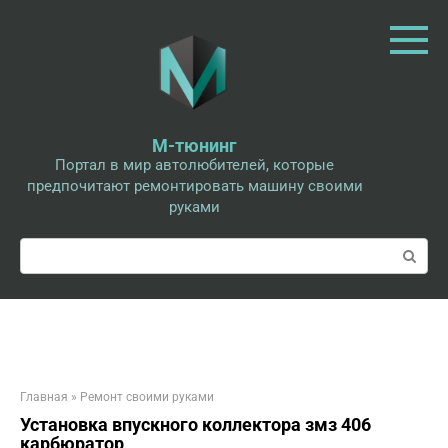
Перейти
к
контенту
М-тюнинг
Портал в мир автолюбителей, которые
предпочитают ремонтировать машину своими
руками
Поиск:
Главная
»
Ремонт своими руками
Установка впускного коллектора змз 406
карбюратор