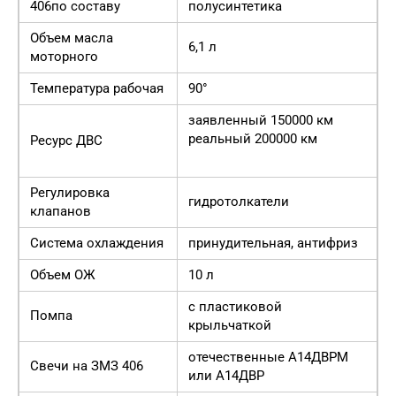
406по составу
полусинтетика
Объем масла
6,1 л
моторного
Температура рабочая
90°
заявленный 150000 км
реальный 200000 км
Ресурс ДВС
Регулировка
гидротолкатели
клапанов
Система охлаждения
принудительная, антифриз
Объем ОЖ
10 л
с пластиковой
Помпа
крыльчаткой
отечественные А14ДВРМ
Свечи на ЗМЗ 406
или А14ДВР