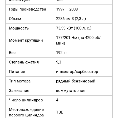
Годы производства
1997 – 2008
Объем
2286 см 3 (2,3 л)
Мощность
73,55 кВт (100 л. с.)
177/201 Нм (на 4200 об/
Момент крутящий
мин)
Вес
192 кг
Степень сжатия
9,3
Питание
инжектор/карбюратор
Тип мотора
рядный бензиновый
Зажигание
коммутаторное
Число цилиндров
4
Местонахождение
ТВЕ
первого цилиндра