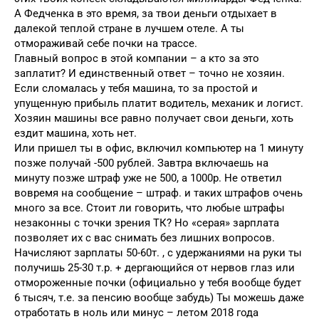
А Федченка в это время, за твои деньги отдыхает в
далекой теплой стране в лучшем отеле. А ты
отмораживай себе почки на трассе.
Главный вопрос в этой компании – а кто за это
заплатит? И единственный ответ – точно не хозяин.
Если сломалась у тебя машина, то за простой и
упущенную прибыль платит водитель, механик и логист.
Хозяин машины все равно получает свои деньги, хоть
ездит машина, хоть нет.
Или пришел ты в офис, включил компьютер на 1 минуту
позже получай -500 рублей. Завтра включаешь на
минуту позже штраф уже не 500, а 1000р. Не ответил
вовремя на сообщение – штраф. и таких штрафов очень
много за все. Стоит ли говорить, что любые штрафы
незаконны с точки зрения ТК? Но «серая» зарплата
позволяет их с вас снимать без лишних вопросов.
Начисляют зарплаты 50-60т. , с удержаниями на руки ты
получишь 25-30 т.р. + дергающийся от нервов глаз или
отмороженные почки (официально у тебя вообще будет
6 тысяч, т.е. за пенсию вообще забудь) Ты можешь даже
отработать в ноль или минус – летом 2018 года