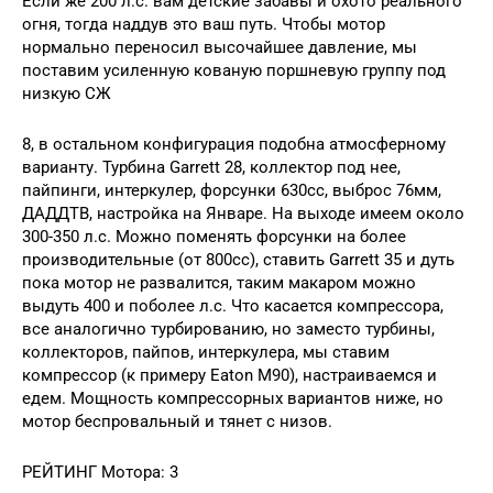
Если же 200 л.с. вам детские забавы и охото реального
огня, тогда наддув это ваш путь. Чтобы мотор
нормально переносил высочайшее давление, мы
поставим усиленную кованую поршневую группу под
низкую СЖ
8, в остальном конфигурация подобна атмосферному
варианту. Турбина Garrett 28, коллектор под нее,
пайпинги, интеркулер, форсунки 630сс, выброс 76мм,
ДАДДТВ, настройка на Январе. На выходе имеем около
300-350 л.с. Можно поменять форсунки на более
производительные (от 800сс), ставить Garrett 35 и дуть
пока мотор не развалится, таким макаром можно
выдуть 400 и поболее л.с. Что касается компрессора,
все аналогично турбированию, но заместо турбины,
коллекторов, пайпов, интеркулера, мы ставим
компрессор (к примеру Eaton M90), настраиваемся и
едем. Мощность компрессорных вариантов ниже, но
мотор беспровальный и тянет с низов.
РЕЙТИНГ Мотора: 3