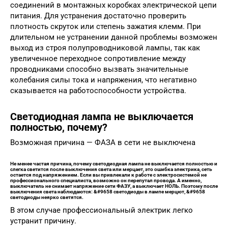
соединений в монтажных коробках электрической цепи
питания. Для устранения достаточно проверить
плотность скруток или степень зажатия клемм. При
длительном не устранении данной проблемы возможен
выход из строя полупроводниковой лампы, так как
увеличенное переходное сопротивление между
проводниками способно вызвать значительные
колебания силы тока и напряжения, что негативно
сказывается на работоспособности устройства.
Светодиодная лампа не выключается
полностью, почему?
Возможная причина — ФАЗА в сети не выключена
Не менее частая причина, почему светодиодная лампа не выключается полностью и
слегка светится после выключения света или мерцает, это ошибка электрика, сеть
остается под напряжением. Если вы привлекали к работе с электросистемой не
профессионального специалиста, возможно он перепутал провода. А именно,
выключатель не снимает напряжение сети ФАЗУ, а выключает НОЛЬ. Поэтому после
выключения света наблюдаются: &#9658 светодиоды в лампе мерцют, &#9658
светодиоды неярко светятся.
В этом случае профессиональный электрик легко
устранит причину.