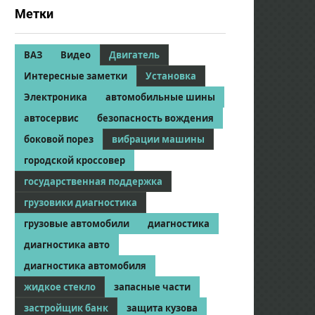
Метки
ВАЗ
Видео
Двигатель
Интересные заметки
Установка
Электроника
автомобильные шины
автосервис
безопасность вождения
боковой порез
вибрации машины
городской кроссовер
государственная поддержка
грузовики диагностика
грузовые автомобили
диагностика
диагностика авто
диагностика автомобиля
жидкое стекло
запасные части
застройщик банк
защита кузова