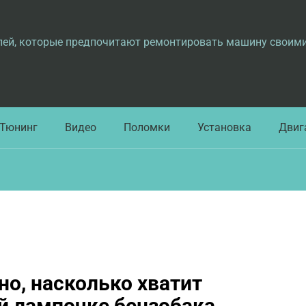
лей, которые предпочитают ремонтировать машину своим
Тюнинг
Видео
Поломки
Установка
Двиг
но, насколько хватит
й лампочке бензобака