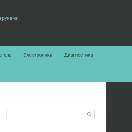
и руками
атель
Электроника
Диагностика
Поиск: