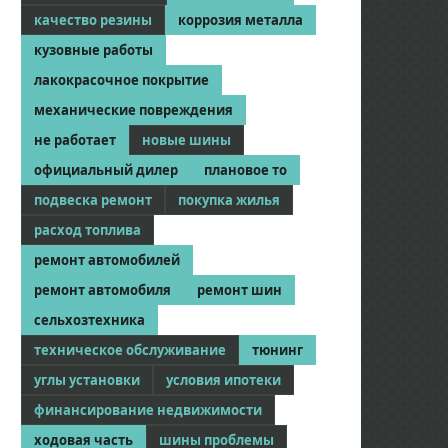
качество резины
коррозия металла
кузовные работы
лакокрасочное покрытие
механические повреждения
не работает
новые шины
официальный дилер
плановое то
подвеска ремонт
покупка жилья
расход топлива
ремонт автомобилей
ремонт автомобиля
ремонт шин
сельхозтехника
техническое обслуживание
тюнинг
углы установки
условия ипотеки
финансирование недвижимости
ходовая часть
шины проблемы