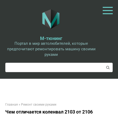
Перейти
к
контенту
М-тюнинг
Портал в мир автолюбителей, которые
предпочитают ремонтировать машину своими
руками
Поиск:
Главная
»
Ремонт своими руками
Чем отличается коленвал 2103 от 2106