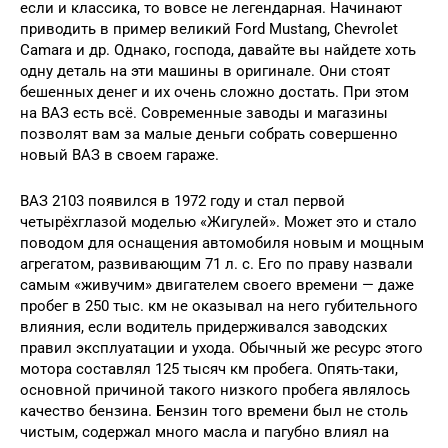
если и классика, то вовсе не легендарная. Начинают
приводить в пример великий Ford Mustang, Chevrolet
Camara и др. Однако, господа, давайте вы найдете хоть
одну деталь на эти машины в оригинале. Они стоят
бешенных денег и их очень сложно достать. При этом
на ВАЗ есть всё. Современные заводы и магазины
позволят вам за малые деньги собрать совершенно
новый ВАЗ в своем гараже.
ВАЗ 2103 появился в 1972 году и стал первой
четырёхглазой моделью «Жигулей». Может это и стало
поводом для оснащения автомобиля новым и мощным
агрегатом, развивающим 71 л. с. Его по праву назвали
самым «живучим» двигателем своего времени — даже
пробег в 250 тыс. км не оказывал на него губительного
влияния, если водитель придерживался заводских
правил эксплуатации и ухода. Обычный же ресурс этого
мотора составлял 125 тысяч км пробега. Опять-таки,
основной причиной такого низкого пробега являлось
качество бензина. Бензин того времени был не столь
чистым, содержал много масла и пагубно влиял на