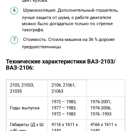
цвет кузова.
Шумоизоляция. Дополнительный глушитель,
лучше защита от шума, о работе двигателя
можно было догадаться только по стрелке
тахографа.
Стоимость. Стоила машина на 36 % дороже
предшественницы.
Технические характеристики ВАЗ-2103/
ВАЗ-2106:
2103, 21033,
2106, 21061,
21035
21063
1972 – 1983,
1976-2001,
Годы выпуска
1977 – 1983,
1976-2006,
1972 – 1983
1976 -1993
Габариты (Д х Ш
4116 х 1611 х
4166 х 1611 х
x В), мм
1440
1440